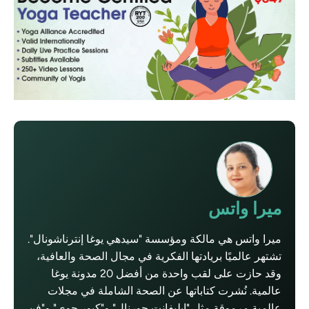
ميرا واتس
ميرا واتس هي مالكة ومؤسسة "سيدهي يوغا إنترناشونال".
تشتهر عالميًا بريادتها الفكرية في مجال الصحة والعافية،
وقد حازت على لقب واحدة من أفضل 20 مدونة يوغا
عالمية. نُشرت كتاباتها عن الصحة الشاملة في مجلات
عالمية مرموقة مثل "إيليفانت جورنال" و"كيور جوي" و"فن