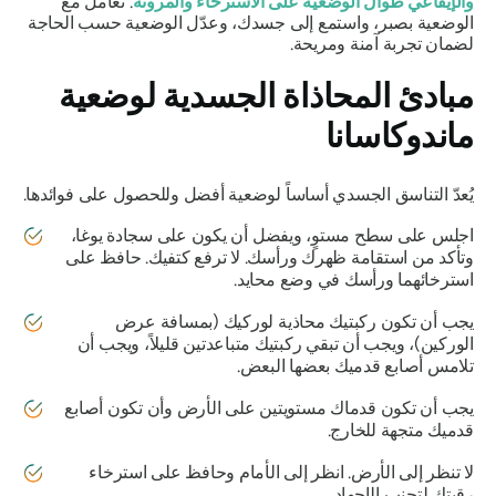
والإيقاعي طوال الوضعية على الاسترخاء والمرونة
. تعامل مع
الوضعية بصبر، واستمع إلى جسدك، وعدّل الوضعية حسب الحاجة
لضمان تجربة آمنة ومريحة.
مبادئ المحاذاة الجسدية لوضعية
ماندوكاسانا
يُعدّ التناسق الجسدي أساساً لوضعية أفضل وللحصول على فوائدها.
اجلس على سطح مستوٍ، ويفضل أن يكون على سجادة يوغا،
وتأكد من استقامة ظهرك ورأسك. لا ترفع كتفيك. حافظ على
استرخائهما ورأسك في وضع محايد.
يجب أن تكون ركبتيك محاذية لوركيك (بمسافة عرض
الوركين)، ويجب أن تبقي ركبتيك متباعدتين قليلاً، ويجب أن
تلامس أصابع قدميك بعضها البعض.
يجب أن تكون قدماك مستويتين على الأرض وأن تكون أصابع
قدميك متجهة للخارج.
لا تنظر إلى الأرض. انظر إلى الأمام وحافظ على استرخاء
رقبتك لتجنب الإجهاد.