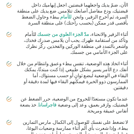
الآن، ضمّ يديك واجعلهما قبضتين. اجعل إبهاميك داخل
قبضتيك، ودع مفاصل أصابعك تتلامس. ضع يديك على منطقة
السرة، ثم أخرج الزفير، وانحنِ
للأمام
ببطء وحاول الضغط
بأقصى قدر ممكن (بحسب راحتك) على منطقة السرة.
أثناء الزفير والانحناء،
مدّ الجزء العلوي من جسمك
للأمام
وتأكد من استقامة ظهرك. يجب أن يلامس صدرك فخذك،
واشعر بالتمدد في منطقة الوركين والفخذين. ركّز نظرك
على الجزء الأمامي من جسمك.
أثناء اتخاذ هذه الوضعية، تنفس ببطء وعمق وانتظام من خلال
أنفك. دع الأمر يسير بشكل طبيعي. إذا كنت مبتدئًا، يمكنك
البقاء في الوضعية لبضع ثوانٍ أو حسب مستواك، أما
الممارسون ذوو الخبرة فيمكنهم البقاء فيها لمدة دقيقة أو
دقيقتين.
عندما تكون مستعدًا للخروج من الوضعية، حرر الضغط عن
قبضتيك، وازفر بعمق، وعد إلى وضعية
فاجراسانا
. خذ بضعة
أنفاس عميقة ومريحة.
لا تضغط على نفسك للوصول إلى الكمال. مارس التمارين
ببطء، وإذا شعرت بأي ألم أثناء ممارسة وضعيات اليوغا،