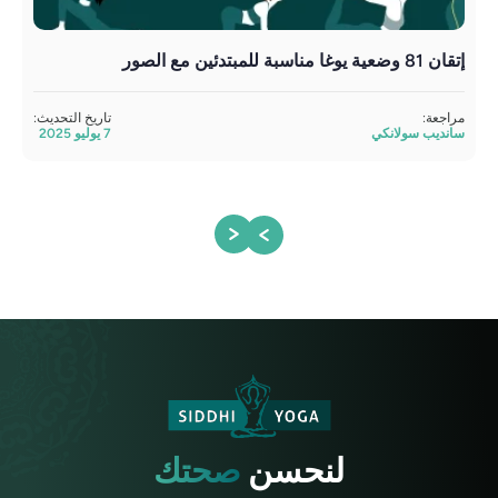
إتقان 81 وضعية يوغا مناسبة للمبتدئين مع الصور
وضع
نشا
مراجعة:
تاريخ التحديث:
سانديب سولانكي
7 يوليو 2025
مراج
ساند
لنحسن
صحتك