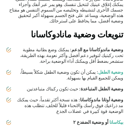
يمكنك إغلاق عينيك لتتخيل تنفسك وهو يمر عبر أنفك وأجزاء
جسمك الأخرى لتنشيطه وتخليصه من السموم. التنفس هو مفتاح
هذه الوضعية، ويساعد على فتح الجسم بسهولة أكبر لتحقيق
وضعية أفضل، مما يحافظ على استرخائك.
تنويعات وضعية
مانادوكاسانا
وضعية ماندوكاسانا
مع الدعم:
يمكنك وضع بطانية مطوية
تحت ركبتيك لتوفير دعم أفضل وأكثر نعومة. بهذه الطريقة،
ستشعر بضغط أقل ويمكنك أداء الوضعية براحة.
وضعية الطفل
:
يمكن أن تكون وضعية الطفل شكلاً بسيطاً،
ويمكن للجميع القيام بها بسهولة.
وضعية الطفل المتباعدة:
حيث تكون ركبتاك متباعدتين.
وضعية أوتانا ماندوكاسانا
:
هذه نسخة أكثر تقدماً، حيث يمكنك
مد ذراعيك فوق رأسك والانحناء قليلاً للخلف. تتطلب هذه
الوضعية قوة كبيرة في عضلات الجذع.
بيكاسانا
أو وضعية الضفدع ٢