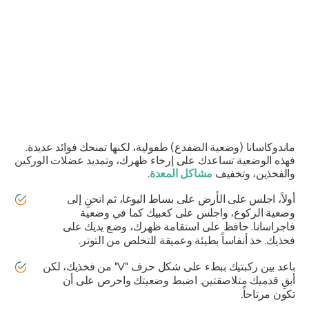
ماندوكاسانا
(وضعية الضفدع) طفولية، لكنها تمنحك فوائد عديدة.
فهذه الوضعية تساعدك على إرخاء ظهرك، وتمديد عضلات الوركين
والفخذين، وتخفيف
مشاكل المعدة
.
أولاً، اجلس على الأرض على بساط اليوغا، ثم انحنِ إلى
وضعية الركوع، واجلس على كعبيك كما في وضعية
فاجراسانا
. حافظ على استقامة ظهرك، وضع يديك على
فخذيك. خذ أنفاساً بطيئة وعميقة للتخلص من التوتر.
باعد بين ركبتيك ببطء على شكل حرف "V" من فخذيك، لكن
أبقِ قدميك متلاصقتين. اضبط وضعيتك واحرص على أن
تكون مرتاحاً.