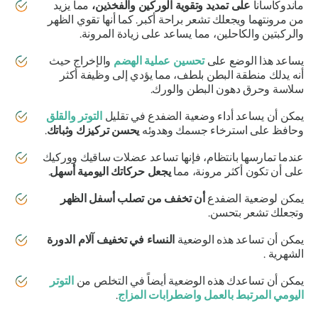
ماندوكاسانا
على تمديد وتقوية الوركين والفخذين،
مما يزيد
من مرونتهما ويجعلك تشعر براحة أكبر. كما أنها تقوي الظهر
والركبتين والكاحلين، مما يساعد على زيادة المرونة.
يساعد هذا الوضع على
تحسين عملية الهضم
والإخراج حيث
أنه يدلك منطقة البطن بلطف، مما يؤدي إلى وظيفة أكثر
سلاسة وحرق دهون البطن والورك.
يمكن أن يساعد أداء وضعية الضفدع في تقليل
التوتر والقلق
وحافظ على استرخاء جسمك وهدوئه
يحسن تركيزك وثباتك
.
عندما تمارسها بانتظام، فإنها تساعد عضلات ساقيك ووركيك
على أن تكون أكثر مرونة، مما
يجعل حركاتك اليومية أسهل
.
يمكن لوضعية الضفدع
أن تخفف من تصلب أسفل الظهر
وتجعلك تشعر بتحسن.
يمكن أن تساعد هذه الوضعية
النساء في تخفيف آلام
الدورة
الشهرية .
يمكن أن تساعدك هذه الوضعية أيضاً في التخلص من
التوتر
اليومي المرتبط بالعمل واضطرابات المزاج
.