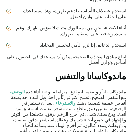
استخدم عضلاتك الأساسية لدعم ظهرك، وهذا سيساعدك
على الحفاظ على توازن أفضل.
أثناء الانحناء، انحنِ من ثنية الورك بحيث لا تقوّس ظهرك، وقم
بالتمدد وحافظ على استقامة ظهرك.
استخدم الدعائم، إذا لزم الأمر، لتحسين المحاذاة.
اتباع مبادئ المحاذاة الصحيحة يمكن أن يساعدك في الحصول على
أساس وتوازن أفضل.
ماندوكاسانا
والتنفس
ماندوكاسانا،
أو وضعية الضفدع، مترابطة، وعند أداء هذه
الوضعية
مع التنفس الصحيح، تصبح أكثر توازنًا وراحة. قبل البدء، خذ بضعة
أنفاس عميقة لتصفية ذهنك
والاسترخاء
. بعد أن تستقر في
الوضعية، تنفس بعمق ولطف، واستشعر تنفسك. استنشق من
أنفك، ودع بطنك يتمدد، ثم أخرج الزفير برفق، متخلصًا من التوتر
والإجهاد في جميع أنحاء جسمك وعقلك. استشعر تدفق أنفاسك،
ودع بطنك يتمدد كبالون، ثم أخرج الهواء منه. يساعد انحناء
ماندوكاسانا
على
إرخاء عضلاتك، وينشط جسمك لتمدد أفضل.