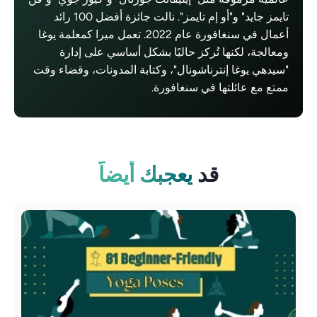
تايمز جايد" و"أو إم تايمز". نالت جائزة أفضل 100 رائد
أعمال في سنغافورة عام 2022. تعمل ميرا كمعلمة يوغا
ومعالجة، لكنها تُركز حاليًا بشكل أساسي على إدارة
"سيدهي يوغا إنترناشونال"، وكتابة المدونات، وقضاء وقت
ممتع مع عائلتها في سنغافورة.
قد
يعجبك أيضاً