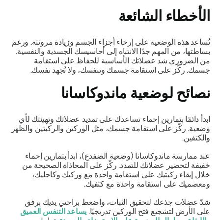
الأخطاء الشائعة
تُساعد هذه الوضعية على إرخاء أجزاء الجسم وزيادة مرونته. ورغم
بساطتها، من المهم جدًا الانتباه إلى أحاسيسك الجسدية والنفسية.
من الضروري شد عضلاتك الأساسية للحفاظ على استقامة
جسمك. ركّز على استقامة جسمك وتنفسك، ولا تُجهد نفسك.
نصائح لوضعية
ماندوكاسانا
ابدأ دائمًا بتمارين إحماء تساعدك على تمديد عضلاتك وتهيئتك لأي
وضعية. ركّز على استقامة جسمك، مثل الوركين والركبتين والظهر
والكتفين.
عند ممارسة
ماندوكاسانا
(وضعية الضفدع)، ابدأ بتمارين إحماء
خفيفة لتحضير عضلاتك للتمدد. ركّز على المحاذاة الصحيحة من
خلال إبقاء ركبتيك على استقامة واحدة مع وركيك وكاحليك،
ومعصميك على استقامة واحدة مع كتفيك.
شدّ عضلات جذعك لتحقيق الثبات، واضغط براحتي يديك برفق
على الأرض لتشجيع فتح الوركين تدريجيًا.
يساعد التنفس العميق