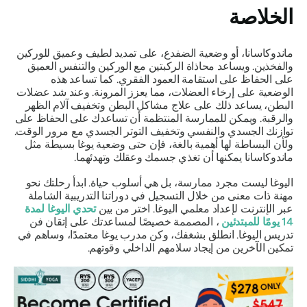
الخلاصة
ماندوكاسانا
، أو وضعية الضفدع، على تمديد لطيف وعميق للوركين
والفخذين. ويساعد محاذاة الركبتين مع الوركين والتنفس العميق
على الحفاظ على استقامة العمود الفقري. كما تساعد هذه
الوضعية على إرخاء العضلات، مما يعزز المرونة. وعند شد عضلات
البطن، يساعد ذلك على علاج مشاكل البطن وتخفيف آلام الظهر
والرقبة. ويمكن للممارسة المنتظمة أن تساعدك على الحفاظ على
توازنك الجسدي والنفسي وتخفيف التوتر الجسدي مع مرور الوقت.
ولأن البساطة لها أهمية بالغة، فإن حتى وضعية يوغا بسيطة مثل
ماندوكاسانا
يمكنها أن تغذي جسمك وعقلك وتهدئهما.
اليوغا ليست مجرد ممارسة، بل هي أسلوب حياة. ابدأ رحلتك نحو
مهنة ذات معنى من خلال التسجيل في دوراتنا التدريبية الشاملة
عبر الإنترنت لإعداد معلمي اليوغا. اختر من بين
تحدي اليوغا لمدة
14 يومًا للمبتدئين
، المصممة خصيصًا لمساعدتك على إتقان فن
تدريس اليوغا. انطلق بشغفك، وكن مدرب يوغا معتمدًا، وساهم في
تمكين الآخرين من إيجاد سلامهم الداخلي وقوتهم.