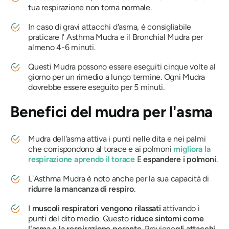
tua respirazione non torna normale.
In caso di gravi attacchi d'asma, è consigliabile
praticare l'
Asthma Mudra
e il Bronchial
Mudra
per
almeno 4-6 minuti.
Questi
Mudra
possono essere eseguiti cinque volte al
giorno per un rimedio a lungo termine. Ogni Mudra
dovrebbe essere eseguito per 5 minuti.
Benefici
del mudra per l'asma
Mudra dell'asma
attiva i punti nelle dita e nei palmi
che corrispondono al torace e ai polmoni
migliora la
respirazione
aprendo il torace
E
espandere i polmoni
.
L'Asthma Mudra
è noto anche per la sua capacità di
ridurre la mancanza di respiro
.
I
muscoli respiratori vengono rilassati
attivando i
punti del dito medio. Questo
riduce sintomi come
l'asma e la respirazione pesante
. Previene
gli attacchi