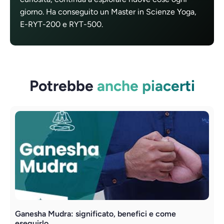
giorno. Ha conseguito un Master in Scienze Yoga,
E-RYT-200 e RYT-500.
Potrebbe
anche piacerti
Ganesha Mudra: significato, benefici e come
V
eseguirlo