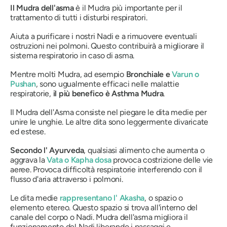
Il Mudra dell'asma
è il
Mudra
più importante per il
trattamento di tutti i disturbi respiratori.
Aiuta a purificare i nostri
Nadi
e a rimuovere eventuali
ostruzioni nei polmoni. Questo contribuirà a migliorare il
sistema respiratorio in caso di asma.
Mentre molti
Mudra
, ad esempio
Bronchiale e
Varun
o
Pushan
, sono ugualmente efficaci nelle malattie
respiratorie,
il più benefico è
Asthma Mudra
.
Il Mudra dell'Asma
consiste nel piegare le dita medie per
unire le unghie. Le altre dita sono leggermente divaricate
ed estese.
Secondo l'
Ayurveda
, qualsiasi alimento che aumenta o
aggrava la
Vata
o
Kapha dosa
provoca costrizione delle vie
aeree. Provoca difficoltà respiratorie interferendo con il
flusso d'aria attraverso i polmoni.
Le dita medie
rappresentano l'
Akasha
, o spazio o
elemento etereo. Questo spazio si trova all'interno del
canale del corpo o
Nadi
.
Mudra dell'asma
migliora il
funzionamento del
Nadi
liberando i passaggi e