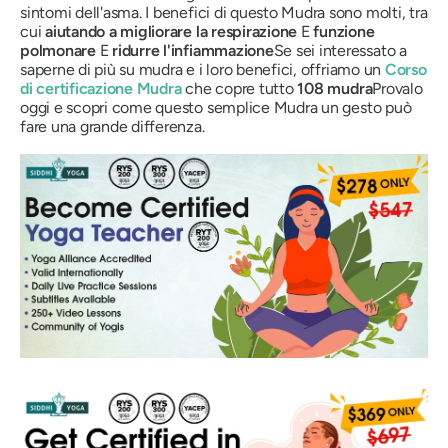
sintomi dell'asma. I benefici di questo
Mudra
sono molti, tra
cui
aiutando a migliorare la respirazione
E
funzione
polmonare
E
ridurre l'infiammazione
Se sei interessato a
saperne di più su
mudra
e i loro benefici, offriamo un
Corso
di certificazione
Mudra
che copre tutto
108
mudra
Provalo
oggi e scopri come questo semplice
Mudra
un gesto può
fare una grande differenza.