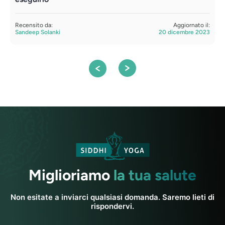
R
S
Recensito da:
Aggiornato il:
Sandeep Solanki
20 dicembre 2023
Miglioriamo
la tua salute
Non esitate a inviarci qualsiasi domanda. Saremo lieti di
rispondervi.