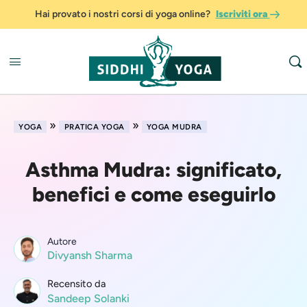
Hai provato i nostri corsi di yoga online?
Iscriviti ora
»
»
YOGA
PRATICA YOGA
YOGA MUDRA
Asthma Mudra: significato,
benefici e come eseguirlo
Autore
Divyansh Sharma
Recensito da
Sandeep Solanki