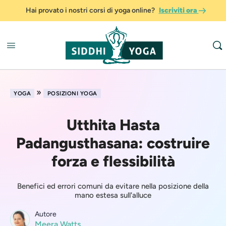
Hai provato i nostri corsi di yoga online?
Iscriviti ora
»
YOGA
POSIZIONI YOGA
Utthita Hasta
Padangusthasana: costruire
forza e flessibilità
Benefici ed errori comuni da evitare nella posizione della
mano estesa sull'alluce
Autore
Meera Watts