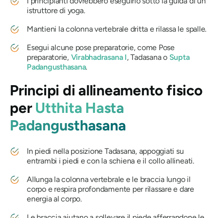
I principianti dovrebbero eseguirlo sotto la guida di un
istruttore di yoga.
Mantieni la colonna vertebrale dritta e rilassa le spalle.
Esegui alcune pose preparatorie, come Pose
preparatorie,
Virabhadrasana I
, Tadasana o
Supta
Padangusthasana
.
Principi di allineamento fisico
per
Utthita Hasta
Padangusthasana
In piedi nella posizione Tadasana, appoggiati su
entrambi i piedi e con la schiena e il collo allineati.
Allunga la colonna vertebrale e le braccia lungo il
corpo e respira profondamente per rilassare e dare
energia al corpo.
Le braccia aiutano a sollevare il piede afferrandone le