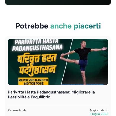
Potrebbe
anche piacerti
Parivrtta Hasta Padangusthasana: Migliorare la
P
flessibilità e l'equilibrio
c
Recensito da:
Aggiornato il:
R
5 luglio 2025
S