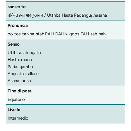
sanscrito
उत्थित हस्त पादंगुष्ठासन /
Utthita Hasta Pādānguṣṭhāsana
Pronuncia
oo-tee-tah ha-stah PAH-DAHN-goos-TAH-sah-nah
Senso
Utthita: allungato
Hasta: mano
Pada: gamba
Angustha: alluce
Asana: posa
Tipo di posa
Equilibrio
Livello
Intermedio