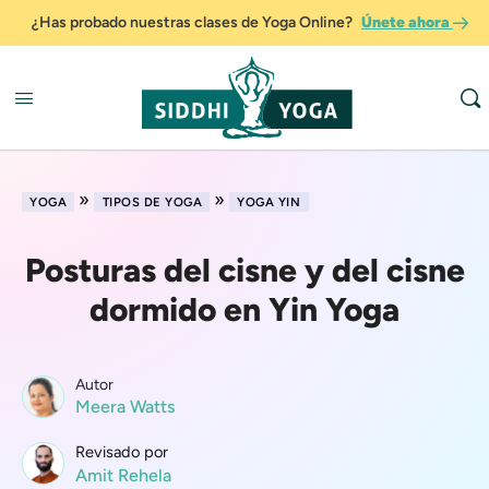
¿Has probado nuestras clases de Yoga Online?
Únete ahora
»
»
YOGA
TIPOS DE YOGA
YOGA YIN
Posturas del cisne y del cisne
dormido en Yin Yoga
Autor
Meera Watts
Revisado por
Amit Rehela