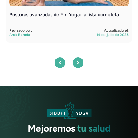
Posturas avanzadas de Yin Yoga: la lista completa
U
c
Revisado por:
Actualizado el:
Amit Rehela
14 de julio de 2025
R
A
Mejoremos
tu salud