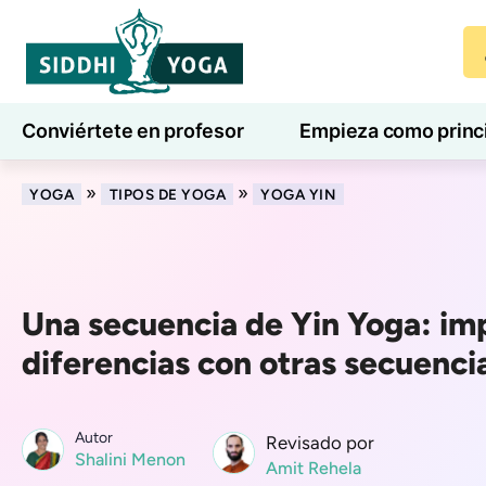
Conviértete en profesor
Empieza como princ
7 días de bienestar
Blog
Aprender
»
»
YOGA
TIPOS DE YOGA
YOGA YIN
Una secuencia de Yin Yoga: im
diferencias con otras secuenci
Autor
Revisado por
Shalini Menon
Amit Rehela