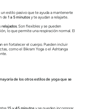
a un estilo pasivo que te ayuda a mantenerte
n de
1 a 5 minutos
y te ayudan a relajarte.
 relajados
. Son flexibles y se pueden
ión, lo que permite una respiración normal. El
an
en fortalecer el cuerpo. Pueden incluir
rictas, como
el Bikram Yoga
o
el Ashtanga
ente.
mayoría de los otros estilos de yoga que se
ntre
15 y 45 minutos
y se pueden incorporar