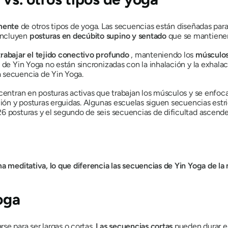
amente
de otros tipos de yoga. Las secuencias están diseñadas par
Incluyen
posturas en decúbito supino y sentado
que se mantiene
trabajar el tejido conectivo profundo
, manteniendo los
músculos
 de Yin Yoga no están sincronizadas con la inhalación y la exhalac
 secuencia de Yin Yoga.
 centran en posturas activas que trabajan los músculos y se enfoc
ación y posturas erguidas. Algunas escuelas siguen secuencias est
26 posturas y el segundo de seis secuencias de dificultad ascend
a meditativa, lo que diferencia las secuencias de Yin Yoga de la 
oga
se para ser largas o cortas.
Las secuencias cortas
pueden durar e