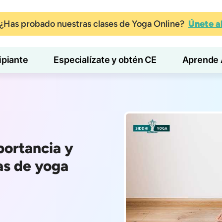
¿Has probado nuestras clases de Yoga Online?
Únete 
ipiante
Especialízate y obtén CE
Aprende 
portancia y
as de yoga