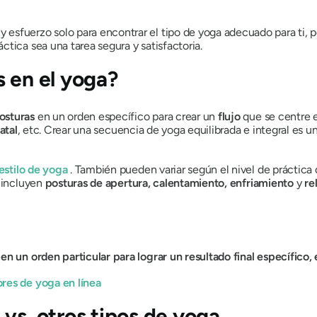
sfuerzo solo para encontrar el tipo de yoga adecuado para ti, p
tica sea una tarea segura y satisfactoria.
s en el yoga?
osturas
en un orden específico para crear un
flujo
que se centre 
atal
, etc.
Crear una secuencia de yoga equilibrada e integral es u
 estilo de yoga
. También pueden variar según el nivel de práctica d
s incluyen
posturas
de apertura, calentamiento, enfriamiento
y
re
en un orden particular para lograr un resultado final específico,
res de yoga en línea
vs. otros tipos de yoga