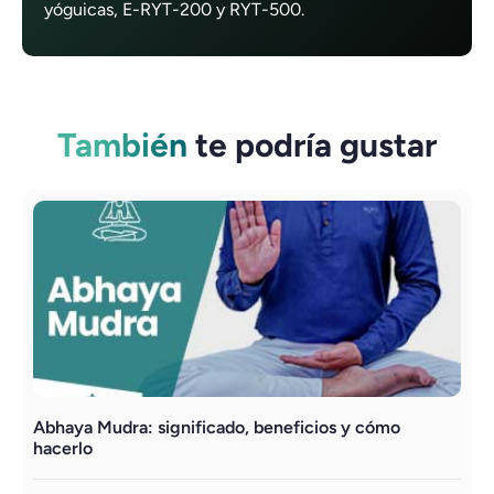
yóguicas, E-RYT-200 y RYT-500.
También
te podría gustar
Abhaya Mudra: significado, beneficios y cómo
M
hacerlo
h