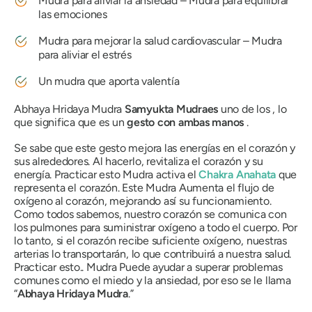
Mudra
para aliviar la ansiedad –
Mudra
para equilibrar
las emociones
Mudra
para mejorar la salud cardiovascular –
Mudra
para aliviar el estrés
Un
mudra
que aporta valentía
Abhaya Hridaya Mudra
Samyukta
Mudra
es
uno de los , lo
que significa que es un
gesto con ambas manos
.
Se sabe que este gesto mejora las energías en el corazón y
sus alrededores. Al hacerlo, revitaliza el corazón y su
energía. Practicar esto
Mudra
activa el
Chakra Anahata
que
representa el corazón. Este
Mudra
Aumenta el flujo de
oxígeno al corazón, mejorando así su funcionamiento.
Como todos sabemos, nuestro corazón se comunica con
los pulmones para suministrar oxígeno a todo el cuerpo. Por
lo tanto, si el corazón recibe suficiente oxígeno, nuestras
arterias lo transportarán, lo que contribuirá a nuestra salud.
Practicar esto..
Mudra
Puede ayudar a superar problemas
comunes como el miedo y la ansiedad, por eso se le llama
“
Abhaya Hridaya Mudra
.”