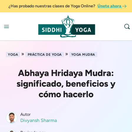
¿Has probado nuestras clases de Yoga Online?
Únete ahora
»
»
YOGA
PRÁCTICA DE YOGA
YOGA MUDRA
Abhaya Hridaya Mudra:
significado, beneficios y
cómo hacerlo
Autor
Divyansh Sharma