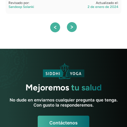
Revisado por:
Actualizado el:
R
Sandeep Solanki
2 de enero de 2024
S
Mejoremos
tu salud
No dude en enviarnos cualquier pregunta que tenga.
Con gusto la responderemos.
Contáctenos