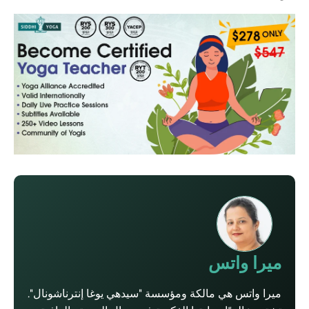
ميرا واتس
ميرا واتس هي مالكة ومؤسسة "سيدهي يوغا إنترناشونال".