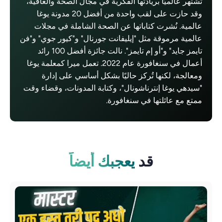
تشتهر عالميًا بريادتها الفكرية في مجال الصحة والعافية،
وقد حازت على لقب واحدة من أفضل 20 مدونة يوغا
عالمية. نُشرت كتاباتها عن الصحة الشاملة في مجلات
عالمية مرموقة مثل "إيليفانت جورنال" و"كيور جوي" و"فن
تايمز جايد" و"أو إم تايمز". نالت جائزة أفضل 100 رائد
أعمال في سنغافورة عام 2022. تعمل ميرا كمعلمة يوغا
ومعالجة، لكنها تُركز حاليًا بشكل أساسي على إدارة
"سيدهي يوغا إنترناشونال"، وكتابة المدونات، وقضاء وقت
ممتع مع عائلتها في سنغافورة.
قد
يعجبك أيضاً