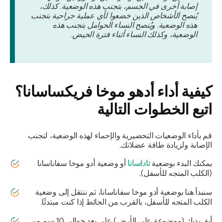
إصابة أخرى في الجسم، بتجنب هذه الوضعية. كذلك،
يُنصح الأشخاص الذين خضعوا لأي عملية جراحية بتجنب
هذه الوضعية. ويُنصح النساء الحوامل بتجنب هذه
الوضعية، وكذلك النساء أثناء فترة الحيض.
كيفية أداء
أدهو موخا فريكساسانا
؟
اتبع الخطوات التالية
قم بأداء الوضعيات التحضيرية والإحماء لهذه الوضعية، لتجنب
الإصابة ولزيادة طاقة عضلاتك.
يمكنك البدء بوضعية
تاداسانا
أو وضعية أدو موخا سفاناسانا
(الكلب المتجه للأسفل).
سنبدأ هنا بوضعية أدو موخا سفاناسانا، ثم ننتقل إلى وضعية
الكلب المتجه للأسفل، بالقرب من الحائط إذا كنت مبتدئًا.
أبقِ يديك (موضوعة على الأرض) على بعد حوالي 10 سم من