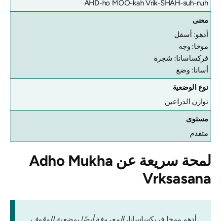
AHD-ho MOO-kah Vrik-SHAH-suh-nuh
معنى
أدهو: أسفل
موخا: وجه
فركساسانا: شجرة
أسانا: وضع
نوع الوضعية
توازن الذراعين
مستوى
متقدم
لمحة سريعة عن
Adho Mukha
Vrksasana
أدهو موخا فريكساسانا،
المعروفة أيضًا بوضعية الوقوف