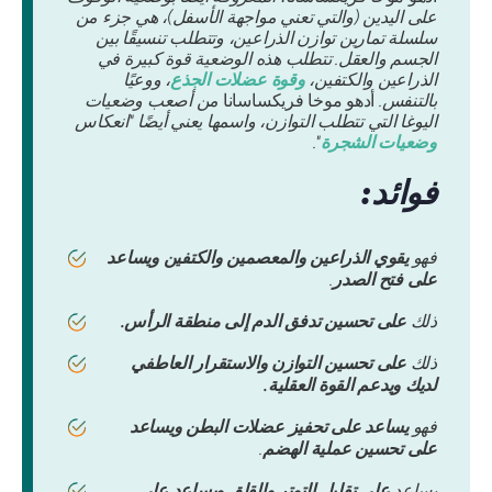
على اليدين (والتي تعني مواجهة الأسفل)، هي جزء من
سلسلة تمارين توازن الذراعين، وتتطلب تنسيقًا بين
الجسم والعقل. تتطلب هذه الوضعية قوة كبيرة في
الذراعين والكتفين،
وقوة عضلات الجذع
، ووعيًا
بالتنفس.
أدهو موخا فريكساسانا
من أصعب وضعيات
اليوغا التي تتطلب التوازن، واسمها يعني أيضًا "انعكاس
وضعيات الشجرة
".
فوائد:
فهو
يقوي الذراعين والمعصمين والكتفين ويساعد
على فتح الصدر
.
ذلك
على تحسين تدفق الدم إلى منطقة الرأس.
ذلك
على تحسين التوازن والاستقرار العاطفي
لديك ويدعم القوة العقلية.
فهو
يساعد على تحفيز عضلات البطن ويساعد
على تحسين عملية الهضم
.
يساعد
على تقليل التوتر والقلق ويساعد على