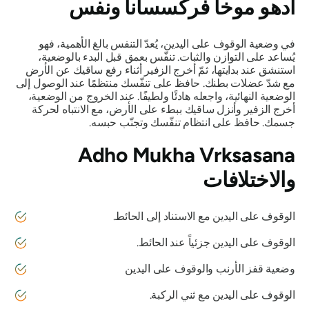
ادهو موخا فركسسانا
ونفس
في وضعية الوقوف على اليدين، يُعدّ التنفس بالغ الأهمية، فهو
يُساعد على التوازن والثبات. تنفّس بعمق قبل البدء بالوضعية،
استنشق عند بدايتها، ثمّ أخرج الزفير أثناء رفع ساقيك عن الأرض
مع شدّ عضلات بطنك. حافظ على تنفّسك منتظمًا عند الوصول إلى
الوضعية النهائية، واجعله هادئًا ولطيفًا. عند الخروج من الوضعية،
أخرج الزفير وأنزل ساقيك ببطء على الأرض، مع الانتباه لحركة
جسمك. حافظ على انتظام تنفّسك وتجنّب حبسه.
Adho Mukha Vrksasana
والاختلافات
الوقوف على اليدين مع الاستناد إلى الحائط.
الوقوف على اليدين جزئياً عند الحائط.
وضعية قفز الأرنب والوقوف على اليدين
الوقوف على اليدين مع ثني الركبة.