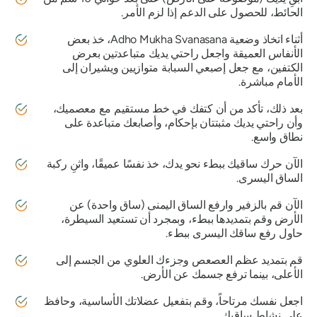
الحائط، للحصول على الدعم إذا لزم الأمر.
أثناء اتخاذ وضعية Adho Mukha Svanasana، خذ بعض
الأنفاس العميقة واجعل راحتي يديك متباعدتين بعرض
الكتفين، مع جعل إصبعي السبابة متوازيين ويشيران إلى
الأمام مباشرة.
بعد ذلك، تأكد من أن كتفك في خط مستقيم مع معصميك،
وأن راحتي يديك مثبتتان بإحكام، وأصابعك متباعدة على
نطاق واسع.
الآن حرك ساقيك ببطء نحو يدك، خذ نفسًا عميقًا، واثنِ ركبة
الساق اليسرى.
الآن قم بالزفير وارفع الساق اليمنى (ساق واحدة) عن
الأرض وقم بتمديدها ببطء، وبمجرد أن تستعيد السيطرة،
حاول رفع ساقك اليسرى ببطء.
قم بتمديد عظم العصعص وجزءك العلوي من الجسم إلى
الأعلى، بينما ترفع جسمك عن الأرض.
اجعل نفسك مرتاحاً، وقم بتفعيل عضلاتك الأساسية، وحافظ
على نشاط ساقيك.