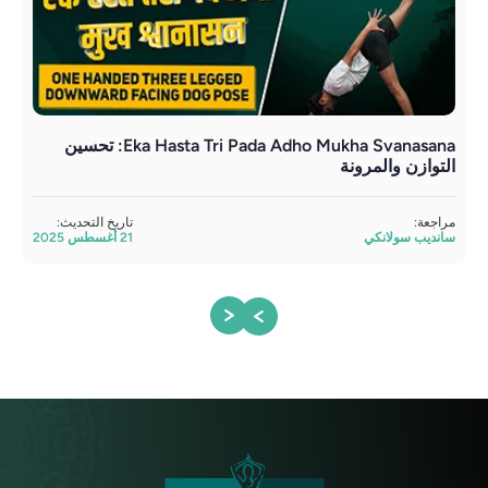
Eka Hasta Tri Pada Adho Mukha Svanasana: تحسين
ماكا
التوازن والمرونة
مراج
ساند
مراجعة:
تاريخ التحديث:
سانديب سولانكي
21 أغسطس 2025