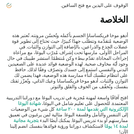
الوقوف على اليدين مع فتح الساقين.
الخلاصة
أدهو موخا فريكساسانا
الجسم بأكمله وتُحسّن مرونته. تُعتبر هذه
الوضعية مُتقدّمة وتتطلّب جهدًا كبيرًا، حيث تحتاج إلى تطوير قوة
عضلات الجذع والذراعين، بالإضافة إلى التوازن والثبات. في
المراحل الأولى، مارسها تحت إشراف مُدرّب اليوغا، مع مراعاة
إجراءات المحاذاة. تقدّم ببطء وكن مُنتظمًا. استشر طبيبك في حال
وجود أيّة مخاوف صحية. لهذه الوضعية فوائد عديدة على الصعيدين
البدني والنفسي. استمع إلى جسدك وتصرّف وفقًا لذلك. حافظ
على انتظام تنفّسك أثناء ممارسة هذه الوضعية، فهذا يضمن لك
التوازن والثبات.
أدهو موخا فريكساسانا
وعيك الذاتي، وتُعزّز ثقتك
بنفسك، وتُخفّف من الخوف والقلق والتوتر.
افتح آفاقًا واسعة لمهنة مُجزية في تدريب اليوغا مع دوراتنا التدريبية
المعتمدة. للحصول على تعليم شامل في اليوغا،
شهادة اليوغا
الإلكترونية التي نقدمها لمدة ٢٠٠ ساعة
كل شيء من الوضعيات
إلى التنفس والتأمل وفلسفة اليوغا. مثالية لمن يرغبون في تعميق
ممارستهم أو بدء تدريس اليوغا. يمكنك أيضًا البدء
بتجربة مجانية
لمدة ١٤ يومًا
لاستكشاف دوراتنا ورؤية فوائدها بنفسك. انضم إلينا
الآن!