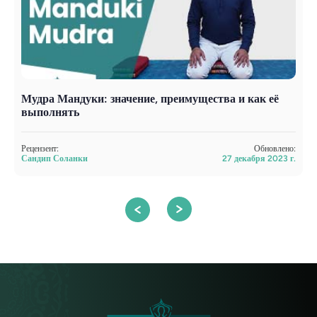
Мудра Мандуки: значение, преимущества и как её
Й
выполнять
Р
С
Рецензент:
Обновлено:
Сандип Соланки
27 декабря 2023 г.