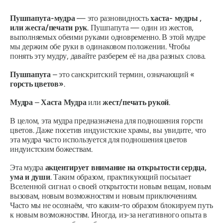
Пушпапута-мудра
— это разновидность
хаста-
мудры
,
или жеста/печати рук
.
Пушпапута
— один из жестов,
выполняемых обеими руками одновременно. В этой мудре
мы держим обе руки в одинаковом положении. Чтобы
понять эту
мудру,
давайте разберем её на два разных слова.
Пушпапута
– это санскритский термин, означающий «
горсть цветов»
.
Мудра
–
Хаста
Мудра
или
жест/печать рукой
.
В целом, эта
мудра
предназначена для подношения горсти
цветов. Даже посетив индуистские храмы, вы увидите, что
эта
мудра
часто используется для подношения цветов
индуистским божествам.
Эта
мудра
акцентирует внимание на открытости сердца,
ума и души
. Таким образом, практикующий посылает
Вселенной сигнал о своей открытости новым вещам, новым
вызовам, новым возможностям и новым приключениям.
Часто мы не осознаём, что каким-то образом блокируем путь
к новым возможностям. Иногда, из-за негативного опыта в