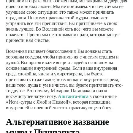
прошлом и страха быть обиженным, мы закрываем дверь для
нового и новых людей. Мы не понимаем, что тем самым не
улучшаем свою ситуацию; это также может причинять
страдания. Поэтому практика этой
мудры
помогает
устранить все эти препятствия. Вы притягиваете в свою
жизнь лучшее. Во Вселенной есть всё, чего вы можете
пожелать. Просто мы не открываем врата, которые могут
принести нам счастье.
Вселенная изливает благословения. Вы должны стать
хорошим сосудом, чтобы принять их с чистым сердцем и
душой. Вы притягиваете вещи и людей в основном на
основе вашей внутренней среды. Если ваша внутренняя
среда спокойна, чиста и умиротворена, вы будете
притягивать то же самое, но если ваша внутренняя среда,
ваше тело, душа и ум не чисты, вы будете притягивать что-
то другое. Вот почему Махарши Патанджали начал
восьмиступенчатую йогу.
Аштанга-йога
в своей книге
«Йога-сутры с Ямой и Ниямой», которая посвящена
внутренней и внешней чистоте практикующего йогу.
Альтернативное название
мудры Пушпапута