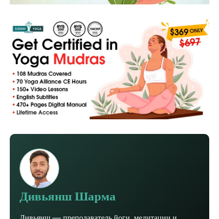
Дивьянш Шарма
Дивьянш — преподаватель йоги, медитации и