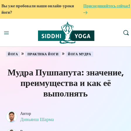
Вы уже пробовали наши онлайн-уроки
Присоединяйтесь сейчас!
йоги?
»
»
ЙОГА
ПРАКТИКА ЙОГИ
ЙОГА МУДРА
Мудра Пушпапута: значение,
преимущества и как её
выполнять
Автор
Дивьянш Шарма