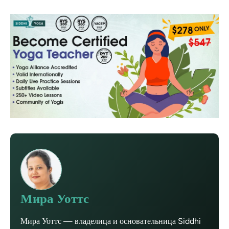
Мира Уоттс
Мира Уоттс — владелица и основательница Siddhi