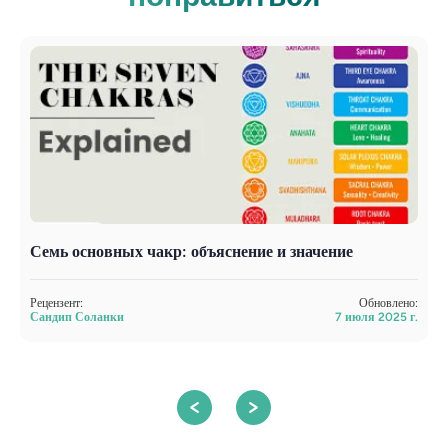
Семь основных чакр: объяснение и значение
Н
к
Рецензент:
Обновлено:
Сандип Соланки
7 июля 2025 г.
Р
Д