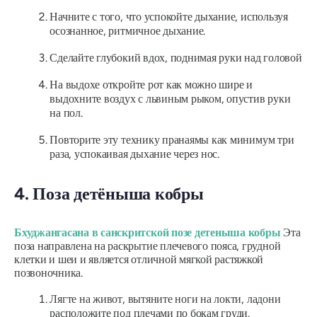
Начните с того, что успокойте дыхание, используя
осознанное, ритмичное дыхание.
Сделайте глубокий вдох, поднимая руки над головой
На выдохе откройте рот как можно шире и
выдохните воздух с львиным рыком, опустив руки
на пол.
Повторите эту технику пранаямы как минимум три
раза, успокаивая дыхание через нос.
4. Поза детёныша кобры
Бхуджангасана в санскритской позе детеныша кобры
Эта
поза направлена ​​на раскрытие плечевого пояса, грудной
клетки и шеи и является отличной мягкой растяжкой
позвоночника.
Лягте на живот, вытяните ноги на локти, ладони
расположите под плечами по бокам груди.