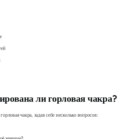
е
тей
й
кирована ли горловая чакра?
орловая чакра, задав себе несколько вопросов:
воё мнение?