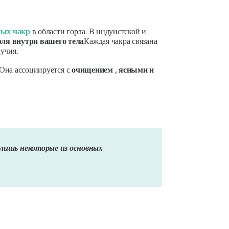
ных чакр
в области горла. В индуистской и
оля внутри вашего тела
Каждая чакра связана
учия.
 Она ассоциируется с
очищением
, ясными и
 лишь некоторые из основных