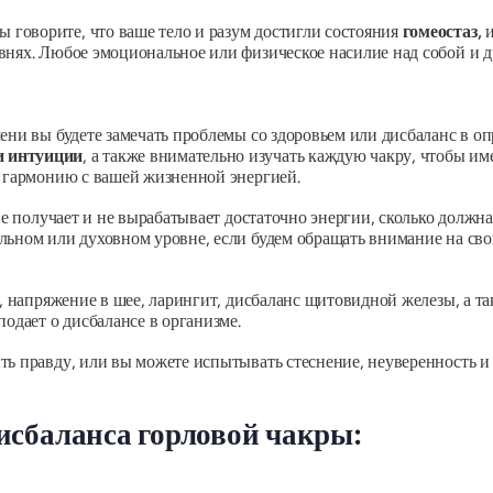
ы говорите, что ваше тело и разум достигли состояния
гомеостаз,
внях. Любое эмоциональное или физическое насилие над собой и д
ени вы будете замечать проблемы со здоровьем или дисбаланс в о
и интуиции
, а также внимательно изучать каждую чакру, чтобы и
а гармонию с вашей жизненной энергией.
 не получает и не вырабатывает достаточно энергии, сколько долж
льном или духовном уровне, если будем обращать внимание на с
е, напряжение в шее, ларингит, дисбаланс щитовидной железы, а т
подает о дисбалансе в организме.
ь правду, или вы можете испытывать стеснение, неуверенность и 
сбаланса горловой чакры: