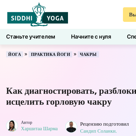
Вы
Станьте учителем
Начните с нуля
Спе
7 дней здоровья
Блог
Учиться
»
»
ЙОГА
ПРАКТИКА ЙОГИ
ЧАКРЫ
Как диагностировать, разблоки
исцелить горловую чакру
Автор
Рецензию подготовил
Харшитаа Шарма
Сандип Соланки.