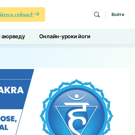
йтесь сейчас!
Войти
е аюрведу
Онлайн-уроки йоги