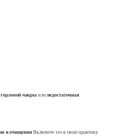
 горловой чакры
или
недостаточная
ия и очищения
Включите это в свою практику