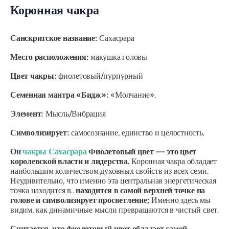
Коронная чакра
Санскритское название:
Сахасрара
Место расположения:
макушка головы
Цвет чакры:
фиолетовый/пурпурный
Семенная мантра «Бидж»:
«Молчание».
Элемент:
Мысль/Вибрация
Символизирует:
самосознание, единство и целостность.
Он
чакры Сахасрара
Фиолетовый цвет — это цвет
королевской власти и лидерства.
Коронная чакра обладает
наибольшим количеством духовных свойств из всех семи.
Неудивительно, что именно эта центральная энергетическая
точка находится в..
находится в самой верхней точке на
голове и символизирует просветление;
Именно здесь мы
видим, как динамичные мысли превращаются в чистый свет.
Считается, что фиолетовый цвет обладает самой