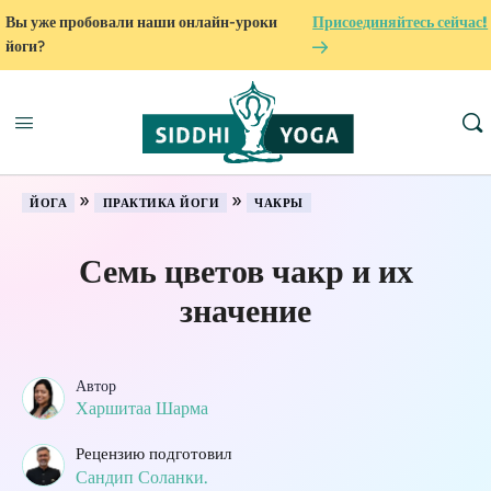
Вы уже пробовали наши онлайн-уроки
Присоединяйтесь сейчас!
йоги?
»
»
ЙОГА
ПРАКТИКА ЙОГИ
ЧАКРЫ
Семь цветов чакр и их
значение
Автор
Харшитаа Шарма
Рецензию подготовил
Сандип Соланки.