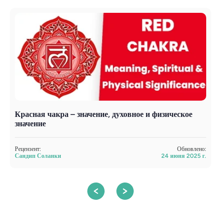
Красная чакра – значение, духовное и физическое
Ч
значение
Р
С
Рецензент:
Обновлено:
Сандип Соланки
24 июня 2025 г.