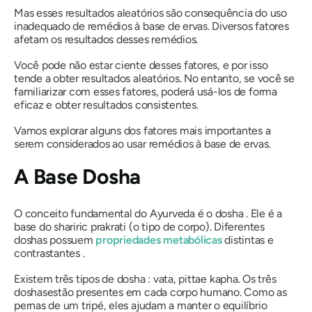
Mas esses resultados aleatórios são consequência do uso
inadequado de remédios à base de ervas. Diversos fatores
afetam os resultados desses remédios.
Você pode não estar ciente desses fatores, e por isso
tende a obter resultados aleatórios. No entanto, se você se
familiarizar com esses fatores, poderá usá-los de forma
eficaz e obter resultados consistentes.
Vamos explorar alguns dos fatores mais importantes a
serem considerados ao usar remédios à base de ervas.
A Base
Dosha
O conceito fundamental do Ayurveda é
o dosha
. Ele é a
base do shariric
prakrati
(o tipo de corpo). Diferentes
doshas
possuem
propriedades metabólicas
distintas e
contrastantes .
Existem três tipos de
dosha
:
vata
,
pitta
e
kapha
. Os três
doshas
estão presentes em cada corpo humano. Como as
pernas de um tripé, eles ajudam a manter o equilíbrio