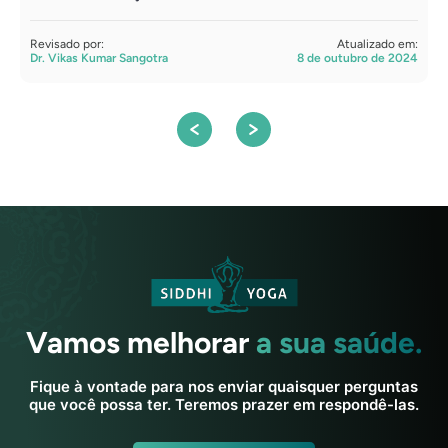
Revisado por:
Atualizado em:
R
Dr. Vikas Kumar Sangotra
8 de outubro de 2024
D
Vamos melhorar
a sua saúde.
Fique à vontade para nos enviar quaisquer perguntas
que você possa ter. Teremos prazer em respondê-las.