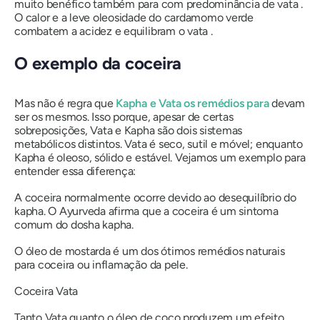
muito benéfico também para
com predominância de vata
.
O calor e a leve oleosidade do cardamomo verde
combatem a acidez e equilibram
o vata
.
O exemplo da coceira
Mas não é regra que
Kapha
e
Vata
os remédios para
devam
ser os mesmos. Isso porque, apesar de certas
sobreposições,
Vata
e
Kapha
são dois sistemas
metabólicos distintos.
Vata
é seco, sutil e móvel; enquanto
Kapha
é oleoso, sólido e estável. Vejamos um exemplo para
entender essa diferença:
A coceira normalmente ocorre devido ao desequilíbrio do
kapha. O Ayurveda afirma que a coceira é um sintoma
comum do dosha kapha.
O óleo de mostarda é um dos ótimos remédios naturais
para coceira ou inflamação da pele.
Coceira
Vata
Tanto
Vata
quanto o óleo de coco produzem um efeito