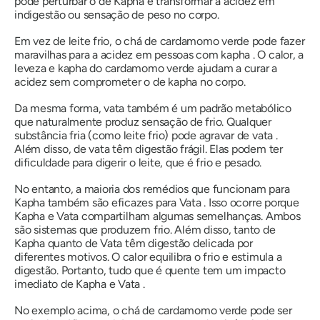
pode perturbar o
de Kapha
e transformar a acidez em
indigestão ou sensação de peso no corpo.
Em vez de leite frio, o chá de cardamomo verde pode fazer
maravilhas para a acidez em pessoas com
kapha
. O calor, a
leveza e
kapha
do cardamomo verde ajudam a curar a
acidez sem comprometer o
de kapha
no corpo.
Da mesma forma,
vata
também é um padrão metabólico
que naturalmente produz sensação de frio. Qualquer
substância fria (como leite frio) pode agravar
de vata
.
Além disso,
de vata
têm digestão frágil. Elas podem ter
dificuldade para digerir o leite, que é frio e pesado.
No entanto, a maioria dos remédios que funcionam para
Kapha
também são eficazes para
Vata
. Isso ocorre porque
Kapha
e
Vata
compartilham algumas semelhanças. Ambos
são sistemas que produzem frio. Além disso, tanto
de
Kapha
quanto
de Vata
têm digestão delicada por
diferentes motivos. O calor equilibra o frio e estimula a
digestão. Portanto, tudo que é quente tem um impacto
imediato
de Kapha
e
Vata
.
No exemplo acima, o chá de cardamomo verde pode ser