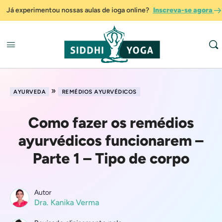
Já experimentou nossas aulas de ioga online?
Inscreva-se agora
»
AYURVEDA
REMÉDIOS AYURVÉDICOS
Como fazer os remédios
ayurvédicos funcionarem –
Parte 1 – Tipo de corpo
Autor
Dra. Kanika Verma