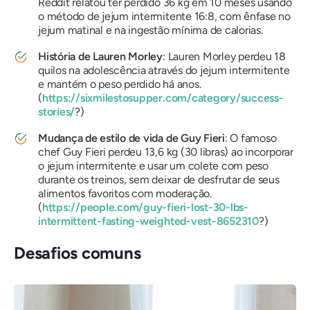
Reddit relatou ter perdido 36 kg em 10 meses usando
o método de jejum intermitente 16:8, com ênfase no
jejum matinal e na ingestão mínima de calorias.
História de Lauren Morley
: Lauren Morley perdeu 18
quilos na adolescência através do jejum intermitente
e mantém o peso perdido há anos.
(
https://sixmilestosupper.com/category/success-
stories/
?)
Mudança de estilo de vida de Guy Fieri
: O famoso
chef Guy Fieri perdeu 13,6 kg (30 libras) ao incorporar
o jejum intermitente e usar um colete com peso
durante os treinos, sem deixar de desfrutar de seus
alimentos favoritos com moderação.
(
https://people.com/guy-fieri-lost-30-lbs-
intermittent-fasting-weighted-vest-8652310
?)
Desafios comuns