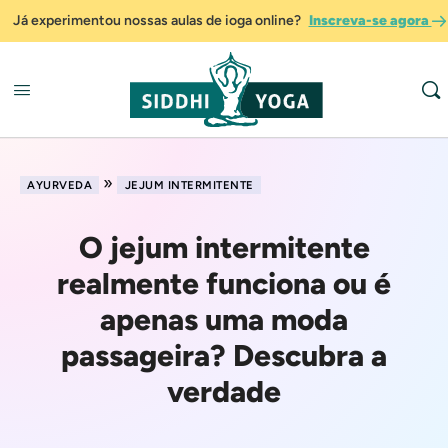
Já experimentou nossas aulas de ioga online?
Inscreva-se agora
»
AYURVEDA
JEJUM INTERMITENTE
O jejum intermitente
realmente funciona ou é
apenas uma moda
passageira? Descubra a
verdade