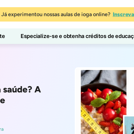
Já experimentou nossas aulas de ioga online?
Inscrev
te
Especialize-se e obtenha créditos de educa
Blog
Aprender
à saúde? A
de
ra