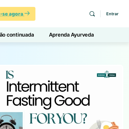
a-se agora
Entrar
ção continuada
Aprenda Ayurveda