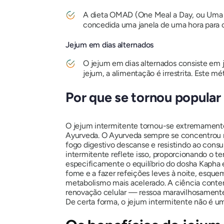
A dieta OMAD (One Meal a Day, ou Uma R
concedida uma janela de uma hora para co
Jejum em dias alternados
O jejum em dias alternados consiste em je
jejum, a alimentação é irrestrita. Este 
Por que se tornou popular
O jejum intermitente tornou-se extremamente 
Ayurveda. O Ayurveda sempre se concentrou no
fogo digestivo descanse e resistindo ao con
intermitente reflete isso, proporcionando o 
especificamente o equilíbrio do dosha Kapha
fome e a fazer refeições leves à noite, esq
metabolismo mais acelerado. A ciência conte
renovação celular — ressoa maravilhosamente 
De certa forma, o jejum intermitente não é u