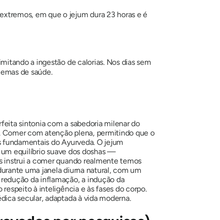
extremos, em que o jejum dura 23 horas e é
imitando a ingestão de calorias. Nos dias sem
blemas de saúde.
eita sintonia com a sabedoria milenar do
po. Comer com atenção plena, permitindo que o
s fundamentais do Ayurveda. O jejum
o um equilíbrio suave dos doshas —
s instrui a comer quando realmente temos
urante uma janela diurna natural, com um
redução da inflamação, a indução da
espeito à inteligência e às fases do corpo.
dica secular, adaptada à vida moderna.