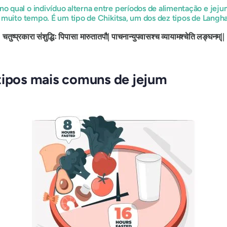
o qual o indivíduo alterna entre períodos de alimentação e jej
á muito tempo. É um tipo de Chikitsa, um dos dez tipos de Langha
चतुष्प्रकारा
संशुद्धिः
पिपासा
मारुतातपौ
|
पाचनान्युपवासश्च
व्यायामश्चेति
लङ्घनम्
||
(Cap. 
 tipos mais comuns de jejum