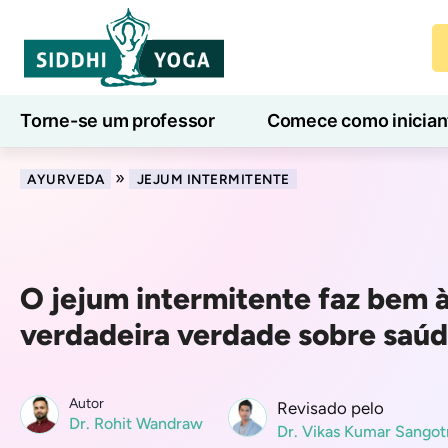
Torne-se um professor
Comece como inician
Aulas de ioga online
7 Dias de Bem-Estar
»
AYURVEDA
JEJUM INTERMITENTE
O jejum intermitente faz bem 
verdadeira verdade sobre saú
Autor
Revisado pelo
Dr. Rohit Wandraw
Dr. Vikas Kumar Sangot