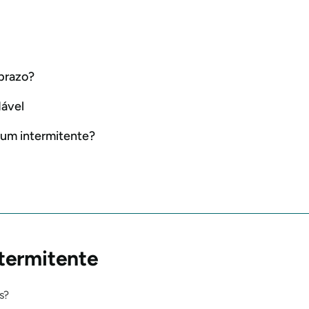
 prazo?
dável
jum intermitente?
termitente
s?