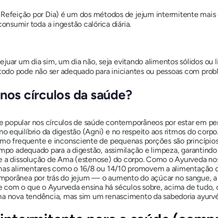
efeição por Dia) é um dos métodos de jejum intermitente mais 
nsumir toda a ingestão calórica diária.
juar um dia sim, um dia não, seja evitando alimentos sólidos ou l
método pode não ser adequado para iniciantes ou pessoas com pro
 nos círculos da saúde?
popular nos círculos de saúde contemporâneos por estar em perf
 equilíbrio da digestão (Agni) e no respeito aos ritmos do cor
sumo frequente e inconsciente de pequenas porções são princípio
tempo adequado para a digestão, assimilação e limpeza, garantind
 e a dissolução de Ama (estenose) do corpo. Como o Ayurveda no
uemas alimentares como o 16/8 ou 14/10 promovem a alimentação d
mporânea por trás do jejum — o aumento do açúcar no sangue, a 
com o que o Ayurveda ensina há séculos sobre, acima de tudo, o r
ma nova tendência, mas sim um renascimento da sabedoria ayurvé