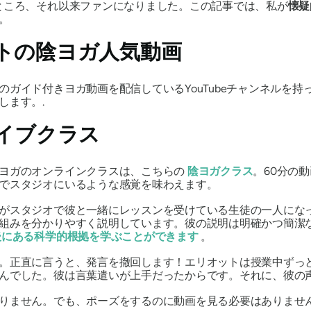
ところ、それ以来ファンになりました。この記事では、私が
懐疑
。
トの陰ヨガ人気動画
ガイド付きヨガ動画を配信しているYouTubeチャンネルを
します。.
ライブクラス
陰ヨガのオンラインクラスは、こちらの
陰ヨガクラス
。60分の
でスタジオにいるような感覚を味わえます。
がスタジオで彼と一緒にレッスンを受けている生徒の一人にな
組みを分かりやすく説明しています。彼の説明は明確かつ簡潔
後にある科学的根拠を学ぶことができます
。
。正直に言うと、発言を撤回します！エリオットは授業中ずっ
んでした。彼は言葉遣いが上手だったからです。それに、彼の声
りません。でも、ポーズをするのに動画を見る必要はありませ