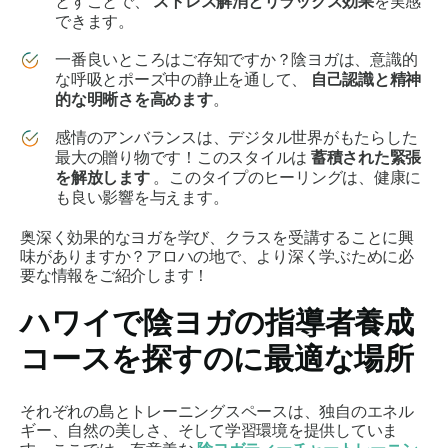
とすことで、
ストレス解消とリラックス効果
を実感
できます。
一番良いところはご存知ですか？陰ヨガは、意識的
な呼吸とポーズ中の静止を通して、
自己認識と精神
的な明晰さを高めます
。
感情のアンバランスは、デジタル世界がもたらした
最大の贈り物です！このスタイルは
蓄積された緊張
を解放します
。このタイプのヒーリングは、健康に
も良い影響を与えます。
奥深く効果的なヨガを学び、クラスを受講することに興
味がありますか？アロハの地で、より深く学ぶために必
要な情報をご紹介します！
ハワイで陰ヨガの指導者養成
コースを探すのに最適な場所
それぞれの島とトレーニングスペースは、独自のエネル
ギー、自然の美しさ、そして学習環境を提供していま