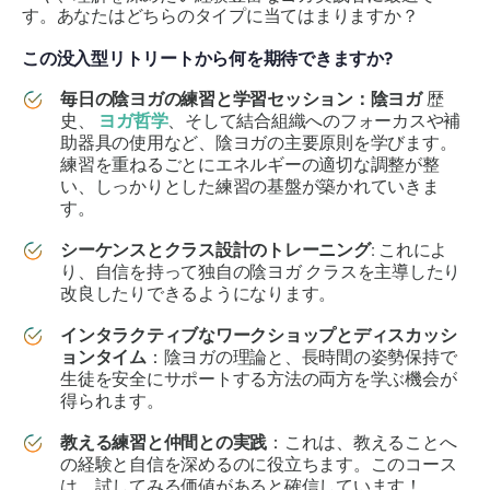
す。あなたはどちらのタイプに当てはまりますか？
この没入型リトリートから何を期待できますか?
毎日の陰ヨガの練習と学習セッション：陰ヨガ
歴
史、
ヨガ哲学
、そして結合組織へのフォーカスや補
助器具の使用など、陰ヨガの主要原則を学びます。
練習を重ねるごとにエネルギーの適切な調整が整
い、しっかりとした練習の基盤が築かれていきま
す。
シーケンスとクラス設計のトレーニング
: これによ
り、自信を持って独自の陰ヨガ クラスを主導したり
改良したりできるようになります。
インタラクティブなワークショップとディスカッシ
ョンタイム
：陰ヨガの理論と、長時間の姿勢保持で
生徒を安全にサポートする方法の両方を学ぶ機会が
得られます。
教える練習と仲間との実践
：これは、教えることへ
の経験と自信を深めるのに役立ちます。このコース
は、試してみる価値があると確信しています！