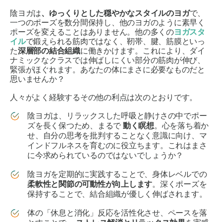
陰ヨガは
、ゆっくりとした穏やかなスタイルのヨガ
で、
一つのポーズを数分間保持し、他のヨガのように素早く
ポーズを変えることはありません。他の多くの
ヨガスタ
イル
で鍛えられる筋肉ではなく、靭帯、腱、筋膜といっ
た
深層部の結合組織
に働きかけます。これにより、ダイ
ナミックなクラスでは伸ばしにくい部分の筋肉が伸び、
緊張がほぐれます。あなたの体にまさに必要なものだと
思いませんか？
人々がよく経験するその他の利点は次のとおりです。
陰ヨガは、リラックスした呼吸と静けさの中でポー
ズを長く保つため、まるで
動く瞑想
。心を落ち着か
せ、自分の思考を批判することなく意識に向け、マ
インドフルネスを育むのに役立ちます。これはまさ
に今求められているのではないでしょうか？
陰ヨガを定期的に実践することで、身体レベルでの
柔軟性と関節の可動性が向上します
。深くポーズを
保持することで、結合組織が優しく伸ばされます。
体の「休息と消化」反応を活性化させ、ペースを落