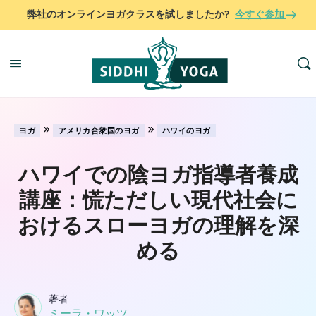
弊社のオンラインヨガクラスを試しましたか?
今すぐ参加
»
»
ヨガ
アメリカ合衆国のヨガ
ハワイのヨガ
ハワイでの陰ヨガ指導者養成
講座：慌ただしい現代社会に
おけるスローヨガの理解を深
める
著者
ミーラ・ワッツ