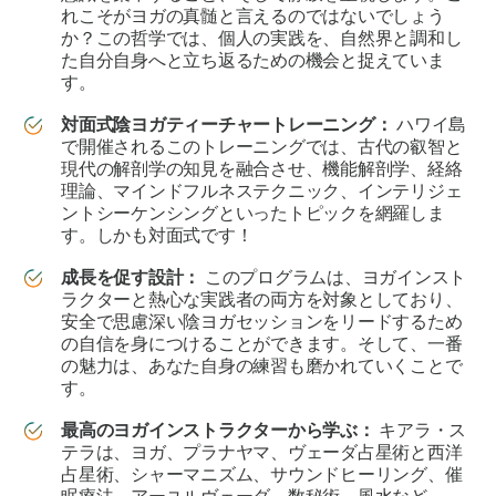
れこそがヨガの真髄と言えるのではないでしょう
か？この哲学では、個人の実践を、自然界と調和し
た自分自身へと立ち返るための機会と捉えていま
す。
対面式陰ヨガティーチャートレーニング：
ハワイ島
で開催されるこのトレーニングでは、古代の叡智と
現代の解剖学の知見を融合させ、機能解剖学、経絡
理論、マインドフルネステクニック、インテリジェ
ントシーケンシングといったトピックを網羅しま
す。しかも対面式です！
成長を促す設計：
このプログラムは、ヨガインスト
ラクターと熱心な実践者の両方を対象としており、
安全で思慮深い陰ヨガセッションをリードするため
の自信を身につけることができます。そして、一番
の魅力は、あなた自身の練習も磨かれていくことで
す。
最高のヨガインストラクターから学ぶ：
キアラ・ス
テラは、ヨガ、プラナヤマ、ヴェーダ占星術と西洋
占星術、シャーマニズム、サウンドヒーリング、催