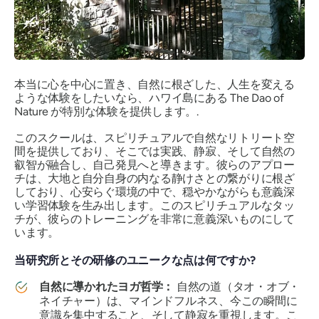
本当に心を中心に置き、自然に根ざした、人生を変える
ような体験をしたいなら、ハワイ島にある The Dao of
Nature が特別な体験を提供します。.
このスクールは、スピリチュアルで自然なリトリート空
間を提供しており、そこでは実践、静寂、そして自然の
叡智が融合し、自己発見へと導きます。彼らのアプロー
チは、大地と自分自身の内なる静けさとの繋がりに根ざ
しており、心安らぐ環境の中で、穏やかながらも意義深
い学習体験を生み出します。このスピリチュアルなタッ
チが、彼らのトレーニングを非常に意義深いものにして
います。
当研究所とその研修のユニークな点は何ですか?
自然に導かれたヨガ哲学：
自然の道（タオ・オブ・
ネイチャー）は、マインドフルネス、今この瞬間に
意識を集中すること、そして静寂を重視します。こ