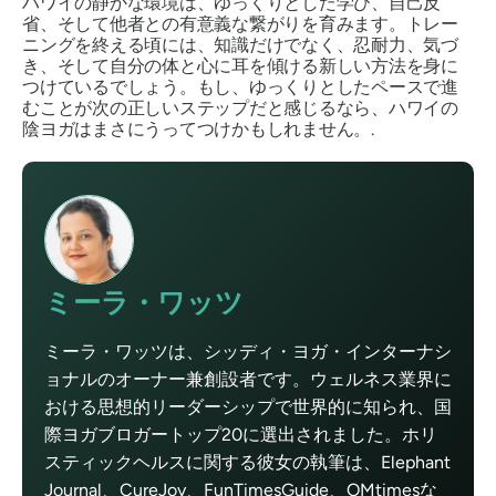
ハワイの静かな環境は、ゆっくりとした学び、自己反
省、そして他者との有意義な繋がりを育みます。トレー
ニングを終える頃には、知識だけでなく、忍耐力、気づ
き、そして自分の体と心に耳を傾ける新しい方法を身に
つけているでしょう。もし、ゆっくりとしたペースで進
むことが次の正しいステップだと感じるなら、ハワイの
陰ヨガはまさにうってつけかもしれません。.
ミーラ・ワッツ
ミーラ・ワッツは、シッディ・ヨガ・インターナシ
ョナルのオーナー兼創設者です。ウェルネス業界に
おける思想的リーダーシップで世界的に知られ、国
際ヨガブロガートップ20に選出されました。ホリ
スティックヘルスに関する彼女の執筆は、Elephant
Journal、CureJoy、FunTimesGuide、OMtimesな