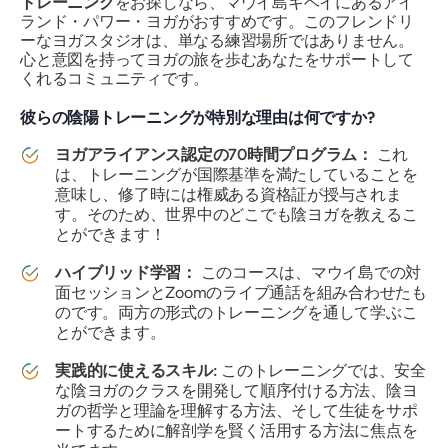
トレーニング
をお探しなら、マウイ島キヘイにあるアイ
ランド・パワー・ヨガがおすすめです。このフレンドリ
ーなヨガスタジオは、単なる練習場所ではありません。
心と意図を持ってヨガの旅を歩むあなたをサポートして
くれるコミュニティです。
彼らの陰陽トレーニングが特別な理由は何ですか?
ヨガアライアンス認定の70時間プログラム：
これ
は、トレーニングが国際基準を満たしていることを
意味し、修了時には権威ある資格証が授与されま
す。そのため、世界中のどこでも陰ヨガを教えるこ
とができます！
ハイブリッド学習：
このコースは、マウイ島での対
面セッションとZoomのライブ通話を組み合わせたも
のです。両方の形式のトレーニングを通して学ぶこ
とができます。
実践的に使えるスキル:
このトレーニングでは、安全
な陰ヨガのクラスを開発して順序付ける方法、陰ヨ
ガの哲学と理論を理解する方法、そして生徒をサポ
ートするために解剖学を賢く活用する方法に焦点を