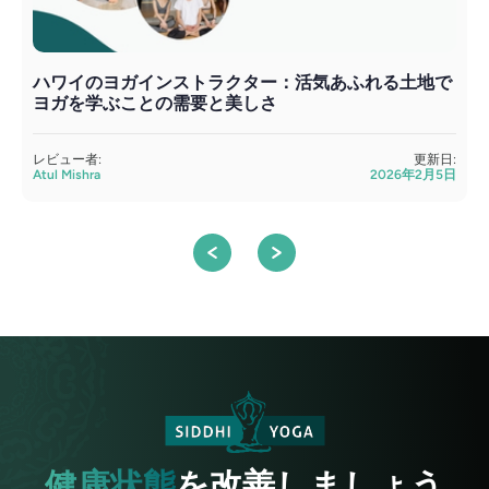
ハワイのヨガインストラクター：活気あふれる土地で
ヨガを学ぶことの需要と美しさ
レビュー者:
更新日:
Atul Mishra
2026年2月5日
A
健康状態
を改善しましょう