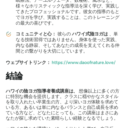
眠療法、アーユルヴェーダ、数秘術、風水など、
様々なホリスティックな指導法を深く学び、実践し
てきたプロフェッショナルです。彼女の指導のもと
でヨガを学び、実践することは、このトレーニング
の最大の喜びです。
コミュニティと心：
彼らの
ハワイ式陰ヨガは
、単
なる技術習得ではありません。身体を使った実践、
内なる静寂、そしてあなたの成長を支えてくれる仲
間との繋がりを大切にしています。
ウェブサイトリンク：
https://www.daoofnature.love/
結論
ハワイの陰ヨガ指導者養成講座は、
想像以上に多くの方
に特別な機会を提供します。クラスに穏やかなスタイル
を取り入れたい卒業生の方、より深いヨガ体験を求めて
いる方、あるいは単に内なるバランスと自己成長を求め
ている方など、どなたにとっても、この講座はまさにあ
なたが探し求めていた素晴らしい経験となるでしょう。