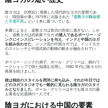
陰ヨガは、20世紀に発展した現代的なヨガの形態であ
り、陸冠瑜が著し1973年に出版された
『道教ヨガ錬金術
と不老不死』
という本に基づいている。
本書によると、道教ヨガは気功の別名に過ぎない。しか
し、道教ヨガは武術家でヨガ
の達人であるポーリー・ジ
ンクにインスピレーションを与え、インドと中国のヨガ
を組み合わせた
。ジンク流の中国ヨガでは、インドヨガ
のストレッチと中国武術の動物の動きが融合されてい
る。
ポーリー・ジンクの弟子、ポール・グリリーは、師のワ
ークショップで得た知識を活用し、1980 年代に陰ヨガの
発展を続けました。.
彼は独自のスタイルを西洋に持ち込み、それが今日では
どのヨガスタジオでも一般的に見られる陰ヨガのスタイ
ルとなりました
。ポール・グリリーは今でも陰ヨガの最
も著名な伝道師の一人です。
陰ヨガにおける中国の要素