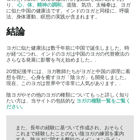
り、
心、体、精神の調和
。道陰、気功、太極拳は、ヨガ
に似た中国の健康法です。インドのヨガと同様に、呼吸
法、身体運動、瞑想の実践が含まれます。
結論
ヨガに似た健康法は数千年前に中国で誕生しました。時
が経つにつれ、インドのヨガは中国のヨガの代替療法の
さらなる発展に影響を与え始めました。.
20世紀後半には、ヨガ教師たちがヨガと中国の原理に着
想を得た、心身を癒すヨガ「陰ヨガ」も開発しました。
現在、このヨガは世界中で非常に人気があります。.
陰ヨガやその他のヨガの種類についてもっと詳しく知り
たい方は、当サイトの包括的な
ヨガの種類一覧をご覧く
ださい。
また、長年の経験に基づいて作成され、おそらく
これまで経験したことのない陰ヨガの練習を案内
する、陰ヨガに関する弊社のメイン オンライン