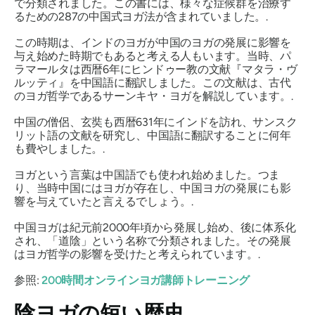
で分類されました。この書には、様々な症候群を治療す
るための287の中国式ヨガ法が含まれていました。.
この時期は、インドのヨガが中国のヨガの発展に影響を
与え始めた時期でもあると考える人もいます。当時、パ
ラマールタは西暦6年にヒンドゥー教の文献『マタラ・ヴ
ルッティ』を中国語に翻訳しました。この文献は、古代
のヨガ哲学であるサーンキヤ・ヨガを解説しています。.
中国の僧侶、玄奘も西暦631年にインドを訪れ、サンスク
リット語の文献を研究し、中国語に翻訳することに何年
も費やしました。.
ヨガという言葉は中国語でも使われ始めました。つま
り、当時中国にはヨガが存在し、中国ヨガの発展にも影
響を与えていたと言えるでしょう。.
中国ヨガは紀元前2000年頃から発展し始め、後に体系化
され、「道陰」という名称で分類されました。その発展
はヨガ哲学の影響を受けたと考えられています。.
参照:
200時間オンラインヨガ講師トレーニング
陰ヨガの短い歴史