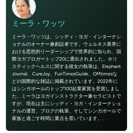
ミーラ・ワッツ
ミーラ・ワッツは、シッディ・ヨガ・インターナシ
ョナルのオーナー兼創設者です。ウェルネス業界に
おける思想的リーダーシップで世界的に知られ、国
際ヨガブロガートップ20に選出されました。ホリ
スティックヘルスに関する彼女の執筆は、Elephant
Journal、CureJoy、FunTimesGuide、OMtimesな
どの国際的な雑誌に掲載されています。2022年に
はシンガポールのトップ100起業家賞を受賞しまし
た。ミーラはヨガインストラクター兼セラピストで
すが、現在は主にシッディ・ヨガ・インターナショ
ナルの運営、ブログの執筆、そしてシンガポールで
家族と過ごす時間に重点を置いています。.