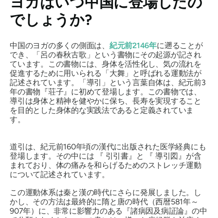
ヨガはいつ中国に登場したの
でしょうか?
中国のヨガの多くの側面は、
紀元前2146年
に遡ることが
でき、「呂の春秋古歌」という書物にその起源が記され
ています。この書物には、身体を活性化し、気の流れを
促進するために用いられる「大舞」と呼ばれる運動法が
記述されています。「導引」という言葉自体は、紀元前3
年の書物『荘子』に初めて登場します。この書物では、
導引は身体と精神を健やかに保ち、長寿を実現すること
を目的とした身体的な実践法であると定義されていま
す。
道引は、紀元前160年頃の漢代に出版された医学経典にも
登場します。その中には
『
引引書』と
『
導引図』が含
まれており、体の痛みを和らげるためのストレッチ運動
について記述されています。
この運動体系は秦と漢の時代にさらに発展しました。し
かし、その方法は最終的に隋と唐の時代（西暦581年～
907年）に、非常に影響力のある『諸病因及病証論』の中