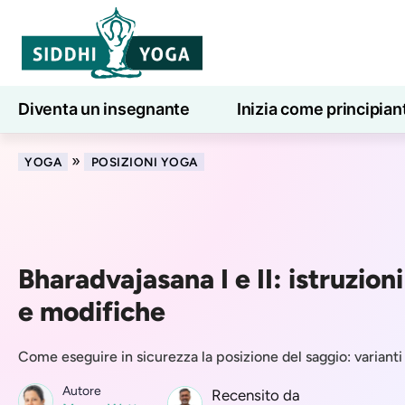
Diventa un insegnante
Inizia come principian
Lezioni di yoga online
7 giorni di benessere
»
YOGA
POSIZIONI YOGA
Bharadvajasana I e II: istruzioni
e modifiche
Come eseguire in sicurezza la posizione del saggio: variant
Autore
Recensito da