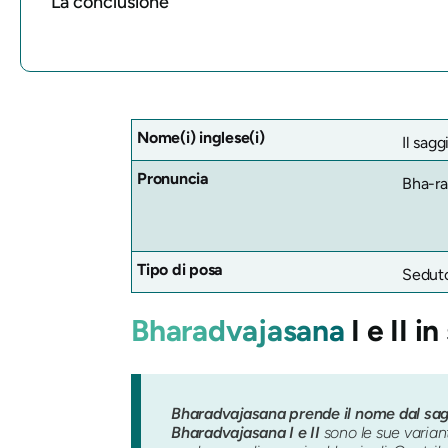
La conclusione
Nome(i) inglese(i)
Il sag
Pronuncia
Bha-r
Tipo di posa
Sedut
Bharadvajasana
I e II in
Bharadvajasana prende il nome dal sagg
Bharadvajasana I e II
sono le sue variant