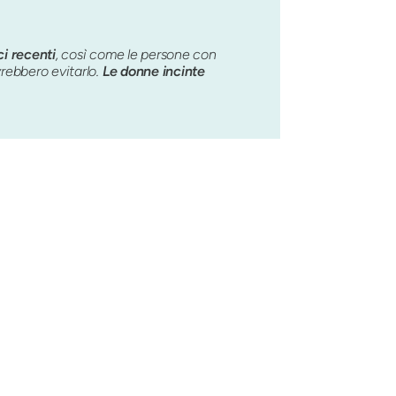
ci recenti
, così come le persone con
rebbero evitarlo.
Le donne incinte