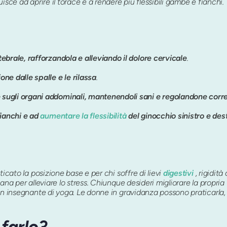
sce ad aprire il torace e a rendere più flessibili gambe e fianchi.
ebrale, rafforzandola e alleviando il dolore cervicale
.
one dalle spalle e le rilassa
.
 sugli organi addominali, mantenendoli sani e regolandone
corr
fianchi e ad
aumentare la flessibilità
del ginocchio sinistro e des
icato la posizione base e per chi soffre di lievi
digestivi
, rigidità
na per alleviare lo stress. Chiunque desideri migliorare la propria f
un insegnante di yoga. Le donne in gravidanza possono praticarla,
farlo?