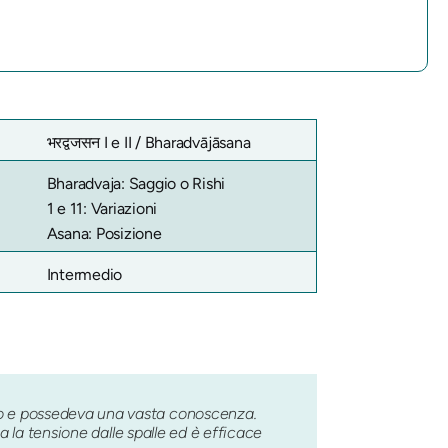
भरद्वजसन I e II /
Bharadvājāsana
Bharadvaja: Saggio o Rishi
1 e 11: Variazioni
Asana: Posizione
Intermedio
to e possedeva una vasta conoscenza.
a la tensione dalle spalle ed è efficace