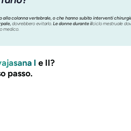
o o alla colonna vertebrale, o che hanno subito interventi chirurgi
rpale,
dovrebbero evitarlo.
Le donne durante il
ciclo mestruale dov
io medico.
ajasana I
e II?
so passo.