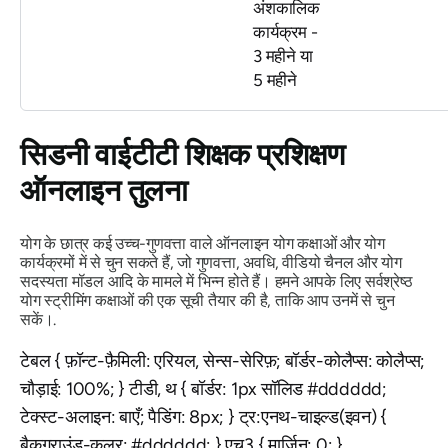
अंशकालिक
कार्यक्रम -
3 महीने या
5 महीने
सिडनी वाईटीटी शिक्षक प्रशिक्षण
ऑनलाइन तुलना
योग के छात्र कई उच्च-गुणवत्ता वाले ऑनलाइन योग कक्षाओं और योग
कार्यक्रमों में से चुन सकते हैं, जो गुणवत्ता, अवधि, वीडियो चैनल और योग
सदस्यता मॉडल आदि के मामले में भिन्न होते हैं। हमने आपके लिए सर्वश्रेष्ठ
योग स्ट्रीमिंग कक्षाओं की एक सूची तैयार की है, ताकि आप उनमें से चुन
सकें।.
टेबल { फ़ॉन्ट-फ़ैमिली: एरियल, सेन्स-सेरिफ़; बॉर्डर-कोलैप्स: कोलैप्स;
चौड़ाई: 100%; } टीडी, थ { बॉर्डर: 1px सॉलिड #dddddd;
टेक्स्ट-अलाइन: बाएँ; पैडिंग: 8px; } ट्र:एनथ-चाइल्ड(इवन) {
बैकग्राउंड-कलर: #dddddd; } एच3 { मार्जिन: 0; }