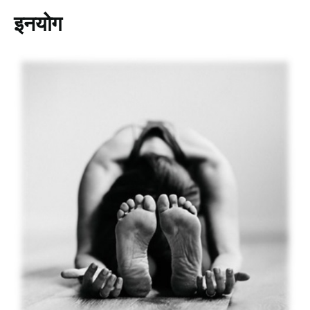
इनयोग