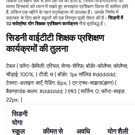
शिक्षक प्रशिक्षण कम से कम एक वर्ष का होता है, जिसमें सिडनीवासियों की
व्यस्त दिनचर्या को ध्यान में रखते हुए सप्ताहांत प्रशिक्षण दिवस भी शामिल होते
हैं, लेकिन एक महीने के गहन पाठ्यक्रम भी उपलब्ध हैं। आपके निर्णय में
सहायता के लिए हमने स्कूलों की एक विस्तृत सूची तैयार की है।
सिडनी में
10 सर्वश्रेष्ठ योग शिक्षक प्रशिक्षण कार्यक्रम
नीचे सूचीबद्ध हैं।.
सिडनी वाईटीटी शिक्षक प्रशिक्षण
कार्यक्रमों की तुलना
टेबल { फ़ॉन्ट-फ़ैमिली: एरियल, सेन्स-सेरिफ़; बॉर्डर-कोलैप्स: कोलैप्स;
चौड़ाई: 100%; } टीडी, थ { बॉर्डर: 1px सॉलिड #dddddd;
टेक्स्ट-अलाइन: बाएँ; पैडिंग: 8px; } ट्र:एनथ-चाइल्ड(इवन) {
बैकग्राउंड-कलर: #dddddd; } एच3 { मार्जिन: 0; फ़ॉन्ट-साइज़:
22px; }
सिडनी
योगा
स्कूल
कीमत से
अवधि
योग शैली