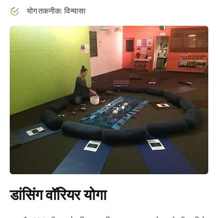
योग तकनीक: विन्यासा
डांसिंग वॉरियर योगा