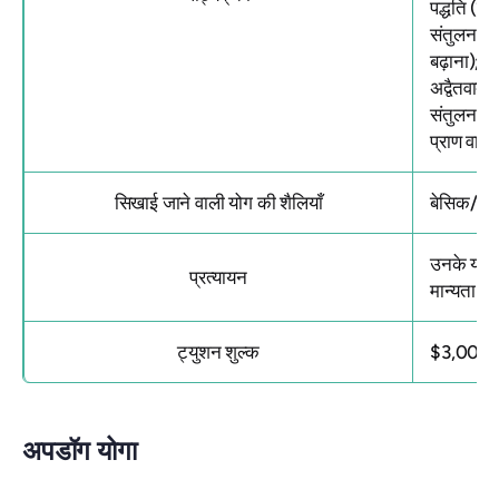
पद्धति (व
संतुलन (
बढ़ाना); य
अद्वैतवाद
संतुलन और 
प्राण वायु
सिखाई जाने वाली योग की शैलियाँ
बेसिक/हठ य
उनके
योग 
प्रत्यायन
मान्यता प्र
ट्युशन शुल्क
$3,000
अपडॉग योगा