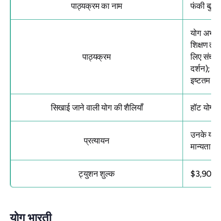
पाठ्यक्रम का नाम
फंकी बुद्ध
योग अभ्यास
शिक्षण तकन
पाठ्यक्रम
लिए संचार
दर्शन); अभ
इष्टतम अध
सिखाई जाने वाली योग की शैलियाँ
हॉट योगा, 
उनके
योग 
प्रत्यायन
मान्यता प्र
ट्युशन शुल्क
$3,900
योग भारती