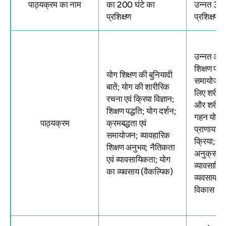
पाठ्यक्रम का नाम
का 200 घंटे का
उन्नत 300
प्रशिक्षण
प्रशिक्षण
उन्नत आस
शिक्षण पद्
योग शिक्षण की बुनियादी
समायोजन; 
बातें; योग की शारीरिक
लिए शरीर र
रचना एवं क्रिया विज्ञान;
और शरीर क्
शिक्षण पद्धति; योग दर्शन;
गहन योग दर
पाठ्यक्रम
क्रमबद्धता एवं
प्राणायाम 
समायोजन; व्यावहारिक
क्रिया; उन
शिक्षण अनुभव; नैतिकता
अनुक्रमण
एवं व्यावसायिकता; योग
व्यावसायि
का व्यवसाय (वैकल्पिक)
व्यवसाय औ
विकास