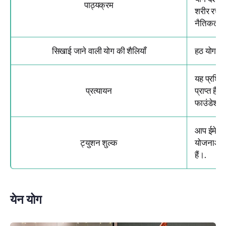
पाठ्यक्रम
शरीर रचना 
नैतिकता
सिखाई जाने वाली योग की शैलियाँ
हठ योग, अष
यह प्रशिक्
प्रत्यायन
प्राप्त है
फाउंडेशन 
आप ईमेल क
ट्युशन शुल्क
योजनाओं क
हैं।.
येन योग