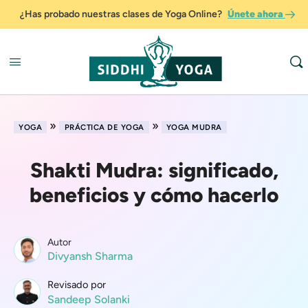
¿Has probado nuestras clases de Yoga Online?
Únete ahora
»
»
YOGA
PRÁCTICA DE YOGA
YOGA MUDRA
Shakti Mudra: significado,
beneficios y cómo hacerlo
Autor
Divyansh Sharma
Revisado por
Sandeep Solanki