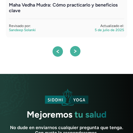
Maha Vedha Mudra: Cómo practicarlo y beneficios
P
clave
R
S
Revisado por:
Actualizado el:
Sandeep Solanki
5 de julio de 2025
Mejoremos
tu salud
No dude en enviarnos cualquier pregunta que tenga.
Con gusto la responderemos.