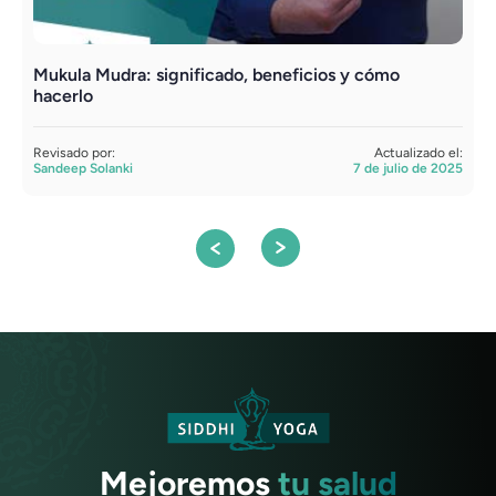
Mukula Mudra: significado, beneficios y cómo
S
hacerlo
h
Revisado por:
Actualizado el:
R
Sandeep Solanki
7 de julio de 2025
S
Mejoremos
tu salud