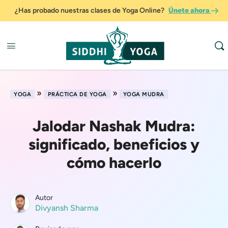
¿Has probado nuestras clases de Yoga Online?
Únete ahora
»
»
YOGA
PRÁCTICA DE YOGA
YOGA MUDRA
Jalodar Nashak Mudra:
significado, beneficios y
cómo hacerlo
Autor
Divyansh Sharma