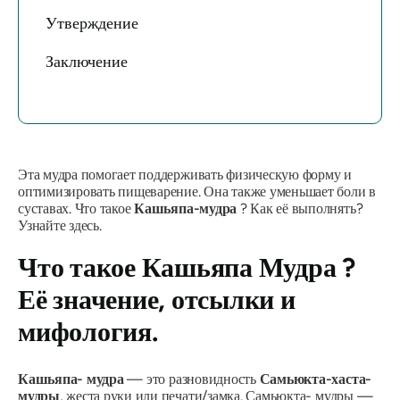
Утверждение
Заключение
Эта
мудра
помогает поддерживать физическую форму и
оптимизировать пищеварение. Она также уменьшает боли в
суставах. Что такое
Кашьяпа-мудра
? Как её выполнять?
Узнайте здесь.
Что такое
Кашьяпа
Мудра
?
Её значение, отсылки и
мифология.
Кашьяпа-
мудра
— это разновидность
Самьюкта-хаста-
мудры
, жеста руки или печати/замка.
Самьюкта-
мудры
—