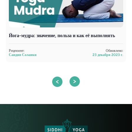
Йога-мудра: значение, польза и как её выполнять
П
в
Рецензент:
Обновлено:
Сандип Соланки
23 декабря 2023 г.
Р
С