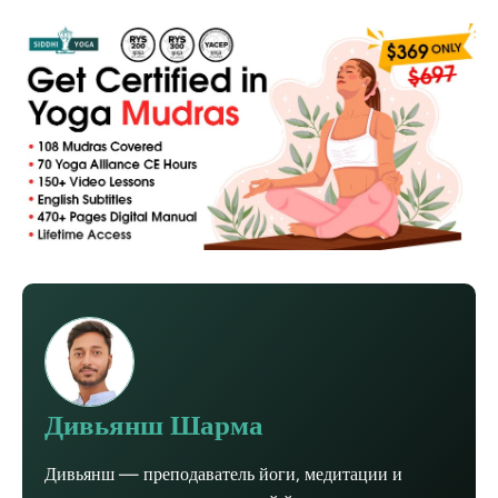
Дивьянш Шарма
Дивьянш — преподаватель йоги, медитации и