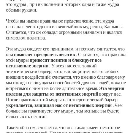
это
мудры
, при выполнении которых одна и та же
мудра
обеими руками.
Чтобы вы имели правильное представление, эта
мудра
названа в честь одного из величайших мудрецов,
Кашьяпы
.
Считается, что он обладал огромными знаниями и являлся
символом позитива.
Эта
мудра
следует его принципам, и поэтому считается, что
она
помогает преодолеть негатив
. Считается, что практика
этой
мудры
приносит позитив и блокирует все
негативные энергии
. У всех нас есть тонкий
энергетический барьер, который защищает нас от любых
внешних воздействий; считается, что именно благодаря ему
мы иногда не ощущаем способностей других людей, пока не
встретимся с ними на более длительное время.
Эта энергия
полезна для защиты от негативных энергий
вокруг нас.
После практики этой
мудры
наш энергетический барьер
укрепляется, защищая нас
от негативных энергий
. Чем
больше вы практикуете эту
мудру
, тем меньше вы будете
испытывать негатив.
Таким образом, считается, что она также имеет некоторое