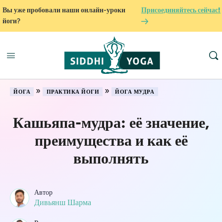
Вы уже пробовали наши онлайн-уроки
Присоединяйтесь сейчас!
йоги?
»
»
ЙОГА
ПРАКТИКА ЙОГИ
ЙОГА МУДРА
Кашьяпа-мудра: её значение,
преимущества и как её
выполнять
Автор
Дивьянш Шарма