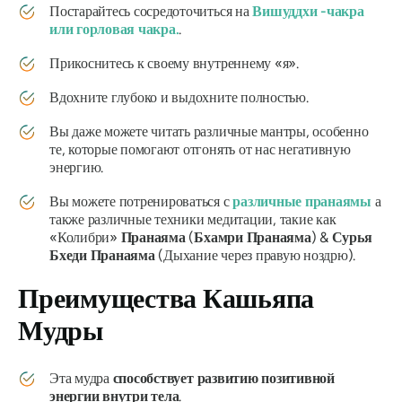
Постарайтесь сосредоточиться на
Вишуддхи
-чакра
или
горловая
чакра.
.
Прикоснитесь к своему внутреннему «я».
Вдохните глубоко и выдохните полностью.
Вы даже можете читать различные
мантры
, особенно
те, которые помогают отгонять от нас негативную
энергию.
Вы можете потренироваться с
различные
пранаямы
а
также различные техники медитации, такие как
«Колибри»
Пранаяма
(
Бхамри
Пранаяма
) &
Сурья
Бхеди
Пранаяма
(Дыхание через правую ноздрю).
Преимущества
Кашьяпа
Мудры
Эта
мудра
способствует развитию позитивной
энергии внутри тела
.