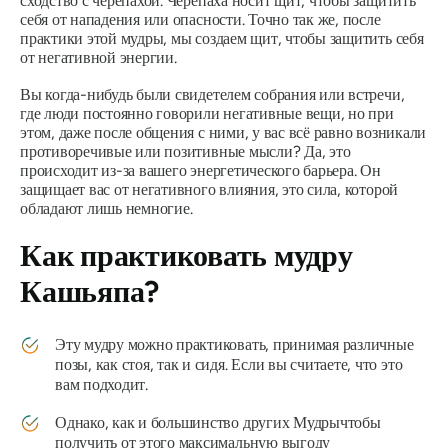
сходство с черепахой. Черепаха носит щит, чтобы защитить
себя от нападения или опасности. Точно так же, после
практики этой
мудры
, мы создаем щит, чтобы защитить себя
от негативной энергии.
Вы когда-нибудь были свидетелем собрания или встречи,
где люди постоянно говорили негативные вещи, но при
этом, даже после общения с ними, у вас всё равно возникали
противоречивые или позитивные мысли? Да, это
происходит из-за вашего энергетического барьера. Он
защищает вас от негативного влияния, это сила, которой
обладают лишь немногие.
Как практиковать
мудру
Кашьяпа?
Эту
мудру
можно практиковать, принимая различные
позы, как стоя, так и сидя. Если вы считаете, что это
вам подходит.
Однако, как и большинство других
Мудры
чтобы
получить от этого максимальную выгоду