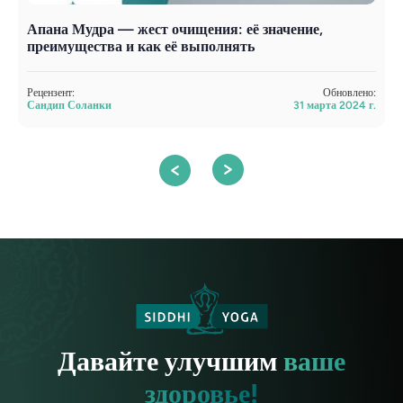
Апана Мудра — жест очищения: её значение,
М
преимущества и как её выполнять
в
Рецензент:
Обновлено:
Р
Сандип Соланки
31 марта 2024 г.
С
Давайте улучшим
ваше
здоровье!