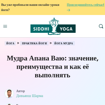
Вы уже пробовали наши онлайн-уроки
Присоединяйтесь сейчас!
йоги?
»
»
ЙОГА
ПРАКТИКА ЙОГИ
ЙОГА МУДРА
Мудра Апана Ваю: значение,
преимущества и как её
выполнять
Автор
Дивьянш Шарма