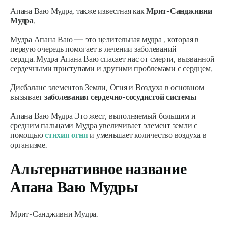
Апана Ваю Мудра
, также известная как
Мрит-Сандживни
Мудра
.
Мудра Апана Ваю
— это целительная
мудра
, которая в
первую очередь помогает в лечении заболеваний
сердца.
Мудра Апана Ваю
спасает нас от смерти, вызванной
сердечными приступами и другими проблемами с сердцем.
Дисбаланс элементов Земли, Огня и Воздуха в основном
вызывает
заболевания сердечно-сосудистой системы
Апана Ваю Мудра
Это жест, выполняемый большим и
средним пальцами
Мудра
увеличивает элемент земли с
помощью
стихия огня
и уменьшает количество воздуха в
организме.
Альтернативное название
Апана Ваю Мудры
Мрит-Сандживни Мудра.