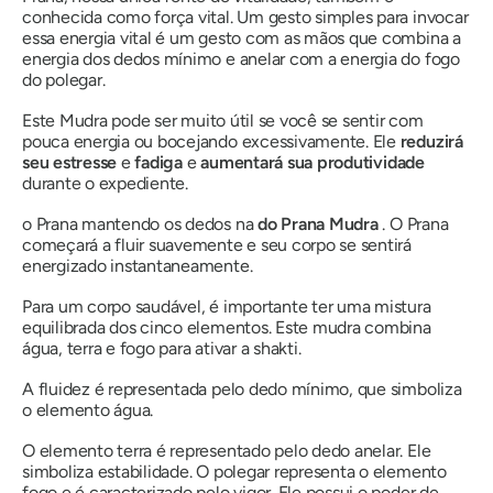
conhecida como força vital. Um gesto simples para invocar
essa energia vital é um gesto com as mãos que combina a
energia dos dedos mínimo e anelar com a energia do fogo
do polegar.
Este
Mudra
pode ser muito útil se você se sentir com
pouca energia ou bocejando excessivamente. Ele
reduzirá
seu estresse
e
fadiga
e
aumentará sua produtividade
durante o expediente.
o Prana
mantendo os dedos na
do Prana
Mudra
.
O Prana
começará a fluir suavemente e seu corpo se sentirá
energizado instantaneamente.
Para um corpo saudável, é importante ter uma mistura
equilibrada dos cinco elementos. Este
mudra
combina
água, terra e fogo para ativar
a shakti
.
A fluidez é representada pelo dedo mínimo, que simboliza
o elemento água.
O elemento terra é representado pelo dedo anelar. Ele
simboliza estabilidade. O polegar representa o elemento
fogo e é caracterizado pelo vigor. Ele possui o poder de