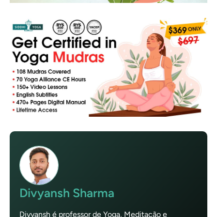
Divyansh Sharma
Divyansh é professor de Yoga, Meditação e