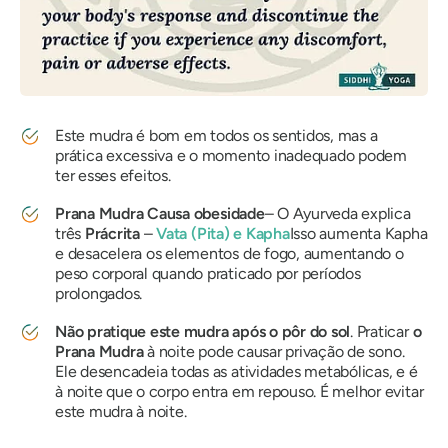
Este
mudra
é bom em todos os sentidos, mas a
prática excessiva e o momento inadequado podem
ter esses efeitos.
Prana
Mudra
Causa obesidade
– O Ayurveda explica
três
Prácrita
–
Vata
(
Pita
) e
Kapha
Isso aumenta
Kapha
e desacelera os elementos de fogo, aumentando o
peso corporal quando praticado por períodos
prolongados.
Não pratique este
mudra
após o pôr do sol
. Praticar
o
Prana
Mudra
à noite pode causar privação de sono.
Ele desencadeia todas as atividades metabólicas, e é
à noite que o corpo entra em repouso. É melhor evitar
este
mudra
à noite.