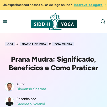
Já experimentou nossas aulas de ioga online?
Inscreva-se agora
»
»
IOGA
PRÁTICA DE IOGA
IOGA MUDRA
Prana Mudra: Significado,
Benefícios e Como Praticar
Autor
Divyansh Sharma
Resenha por
Sandeep Solanki