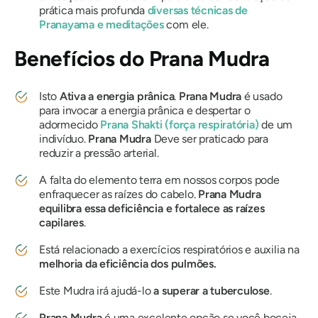
prática mais profunda
diversas
técnicas de
Pranayama
e meditações
com ele.
Benefícios do
Prana Mudra
Isto
Ativa a energia prânica
.
Prana
Mudra
é usado
para invocar a energia prânica e despertar o
adormecido
Prana
Shakti
(força respiratória)
de um
indivíduo.
Prana
Mudra
Deve ser praticado para
reduzir a pressão arterial.
A falta do elemento terra em nossos corpos pode
enfraquecer as raízes do cabelo.
Prana
Mudra
equilibra essa deficiência
e
fortalece as raízes
capilares
.
Está relacionado a exercícios respiratórios e auxilia na
melhoria da eficiência dos pulmões.
Este
Mudra
irá ajudá-lo
a superar a tuberculose
.
Prana
Mudra
é uma excelente opção se você boceja