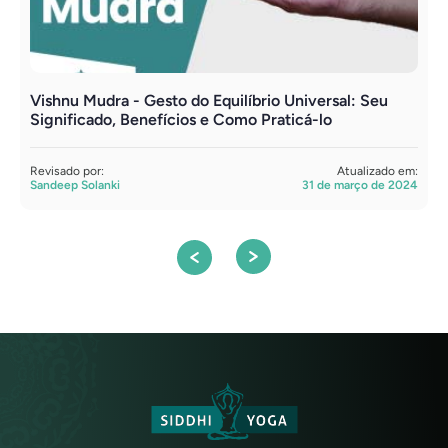
Vishnu Mudra - Gesto do Equilíbrio Universal: Seu
M
Significado, Benefícios e Como Praticá-lo
P
Revisado por:
Atualizado em:
R
Sandeep Solanki
31 de março de 2024
S