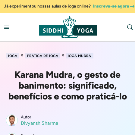
Já experimentou nossas aulas de ioga online?
Inscreva-se agora
»
»
IOGA
PRÁTICA DE IOGA
IOGA MUDRA
Karana Mudra, o gesto de
banimento: significado,
benefícios e como praticá-lo
Autor
Divyansh Sharma