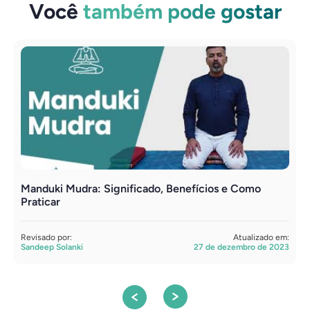
Você
também pode gostar
Manduki Mudra: Significado, Benefícios e Como
S
Praticar
P
Revisado por:
Atualizado em:
R
Sandeep Solanki
27 de dezembro de 2023
S