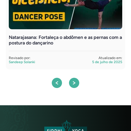
Natarajasana: Fortaleça o abdômen e as pernas com a
B
postura do dançarino
R
S
Revisado por:
Atualizado em:
Sandeep Solanki
5 de julho de 2025