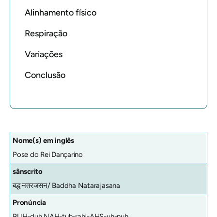
Alinhamento físico
Respiração
Variações
Conclusão
Nome(s) em inglês
Pose do Rei Dançarino
sânscrito
बद्ध नतरजसन/
Baddha Natarajasana
Pronúncia
BUH-duh NAH-tuh-rahj-AHS-uh-nuh