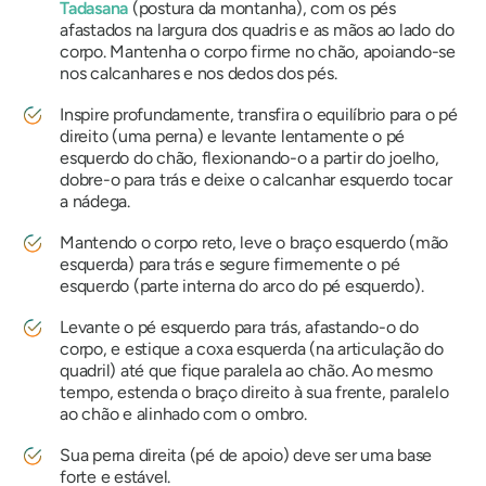
Tadasana
(postura da montanha), com os pés
afastados na largura dos quadris e as mãos ao lado do
corpo. Mantenha o corpo firme no chão, apoiando-se
nos calcanhares e nos dedos dos pés.
Inspire profundamente, transfira o equilíbrio para o pé
direito (uma perna) e levante lentamente o pé
esquerdo do chão, flexionando-o a partir do joelho,
dobre-o para trás e deixe o calcanhar esquerdo tocar
a nádega.
Mantendo o corpo reto, leve o braço esquerdo (mão
esquerda) para trás e segure firmemente o pé
esquerdo (parte interna do arco do pé esquerdo).
Levante o pé esquerdo para trás, afastando-o do
corpo, e estique a coxa esquerda (na articulação do
quadril) até que fique paralela ao chão. Ao mesmo
tempo, estenda o braço direito à sua frente, paralelo
ao chão e alinhado com o ombro.
Sua perna direita (pé de apoio) deve ser uma base
forte e estável.