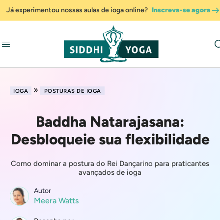
Já experimentou nossas aulas de ioga online?
Inscreva-se agora
»
IOGA
POSTURAS DE IOGA
Baddha Natarajasana:
Desbloqueie sua flexibilidade
Como dominar a postura do Rei Dançarino para praticantes
avançados de ioga
Autor
Meera Watts