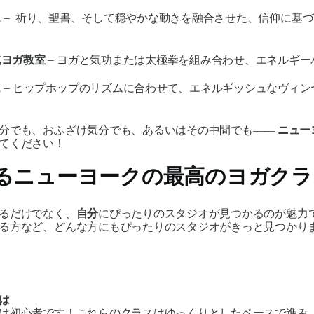
ス
–
祈り、聖書、そして穏やかな動きを融合させた、信仰に基づ
式ヨガ教室
– ヨガと気功または太極拳を組み合わせ、エネルギ
ス
– ヒップホップのリズムに合わせて、エネルギッシュなヴィ
分でも、おふざけ気分でも、あるいはその中間でも――
ニュー
てください！
るニューヨークの最高のヨガクラ
るだけでなく、
自分
に
ぴったりの
スタジオが見つかるのが魅力
る方など、どんな方にもぴったりのスタジオがきっと見つかり
は
は初心者です！これらのクラスはゆっくりとしたペースで進み