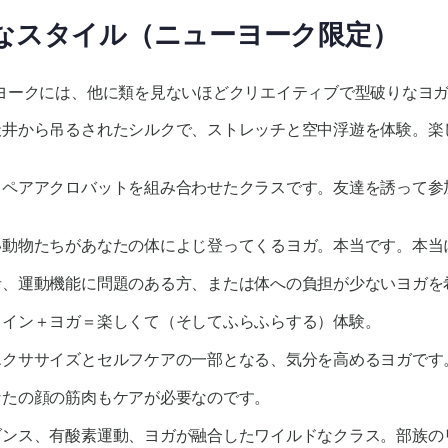
ィなスタイル（ニューヨーク限定）
ヨークには、他に類を見ないほどクリエイティブで型破りなヨ
 天井から吊るされたシルクで、ストレッチと空中浮遊を体験。
ガとペアアクロバットを組み合わせたクラスです。友達を誘って
い動物たちがあなたの体によじ登ってくるヨガ。本当です。本当
齢者、運動機能に問題のある方、または体への負担が少ないヨガを
 ワイン＋ヨガ＝楽しくて（そしてふらふらする）体験。
エクササイズとセルフケアの一部となる、気分を高めるヨガです
なたの顔の筋肉もケアが必要なのです。
 ダンス、有酸素運動、ヨガが融合したワイルドなクラス。部族