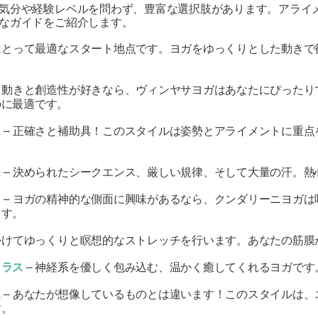
気分や経験レベルを問わず、豊富な選択肢があります。アライ
なガイドをご紹介します。
者にとって最適なスタート地点です。ヨガをゆっくりとした動き
– 動きと創造性が好きなら、ヴィンヤサヨガはあなたにぴった
のに最適です。
ス
– 正確さと補助具！このスタイルは姿勢とアライメントに重
ス
– 決められたシークエンス、厳しい規律、そして大量の汗。熱
ス
– ヨガの精神的な側面に興味があるなら、クンダリーニヨガ
ます。
かけてゆっくりと瞑想的なストレッチを行います。あなたの筋膜
クラス
– 神経系を優しく包み込む、温かく癒してくれるヨガです
ス
– あなたが想像しているものとは違います！このスタイルは
す。