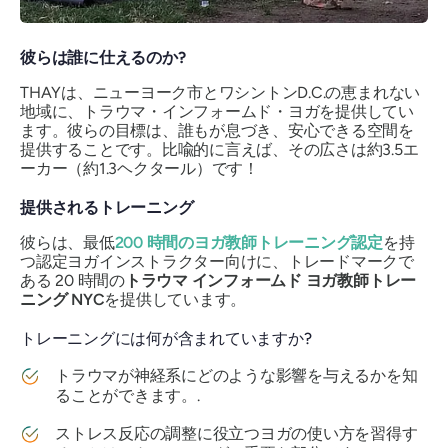
彼らは誰に仕えるのか?
THAYは、ニューヨーク市とワシントンD.C.の恵まれない
地域に、トラウマ・インフォームド・ヨガを提供してい
ます。彼らの目標は、誰もが息づき、安心できる空間を
提供することです。比喩的に言えば、その広さは約3.5エ
ーカー（約1.3ヘクタール）です！
提供されるトレーニング
彼らは、最低
200 時間のヨガ教師トレーニング認定
を持
つ認定ヨガインストラクター向けに、トレードマークで
ある 20 時間の
トラウマ インフォームド ヨガ教師トレー
ニング NYC
を提供しています。
トレーニングには何が含まれていますか?
トラウマが神経系にどのような影響を与えるかを知
ることができます。.
ストレス反応の調整に役立つヨガの使い方を習得す