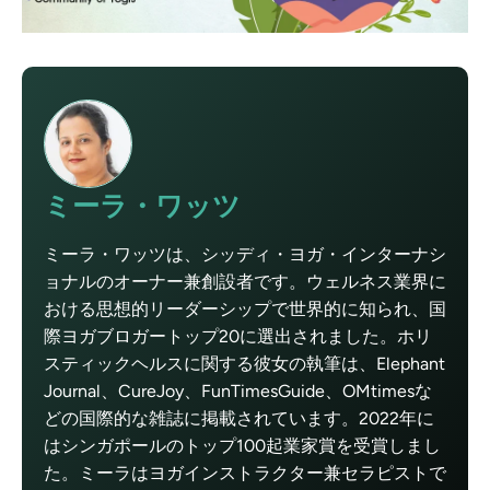
ミーラ・ワッツ
ミーラ・ワッツは、シッディ・ヨガ・インターナシ
ョナルのオーナー兼創設者です。ウェルネス業界に
おける思想的リーダーシップで世界的に知られ、国
際ヨガブロガートップ20に選出されました。ホリ
スティックヘルスに関する彼女の執筆は、Elephant
Journal、CureJoy、FunTimesGuide、OMtimesな
どの国際的な雑誌に掲載されています。2022年に
はシンガポールのトップ100起業家賞を受賞しまし
た。ミーラはヨガインストラクター兼セラピストで