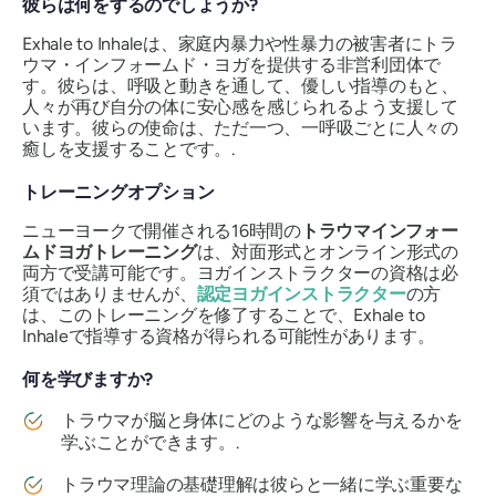
彼らは何をするのでしょうか?
Exhale to Inhaleは、家庭内暴力や性暴力の被害者にトラ
ウマ・インフォームド・ヨガを提供する非営利団体で
す。彼らは、呼吸と動きを通して、優しい指導のもと、
人々が再び自分の体に安心感を感じられるよう支援して
います。彼らの使命は、ただ一つ、一呼吸ごとに人々の
癒しを支援することです。.
トレーニングオプション
ニューヨークで開催される16時間の
トラウマインフォー
ムドヨガトレーニング
は、対面形式とオンライン形式の
両方で受講可能です。ヨガインストラクターの資格は必
須ではありませんが、
認定ヨガインストラクター
の方
は、このトレーニングを修了することで、Exhale to
Inhaleで指導する資格が得られる可能性があります。
何を学びますか?
トラウマが脳と身体にどのような影響を与えるかを
学ぶことができます。.
トラウマ理論の基礎理解は彼らと一緒に学ぶ重要な