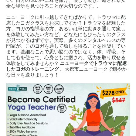
い。自分の体の声に耳を傾け、優しく動き、癒される安
全な場所を見つけることが大切なのです。.
ニューヨークに引っ越してきたばかりで、トラウマに配
慮したヨガクラスをお探しですか？トラウマを経験した
方、ヨガの指導者の方、あるいは単に動きを通して癒し
を体験してみたい方など、どなたにもぴったりのクラス
が見つかるはずです。実際、多くのメンタルヘルスの専
門家が、このヨガを通して癒しを得ることを推奨してい
ます。些細なことで思い悩むのではなく、体、呼吸、そ
して心を使って、心身ともに癒され、活力を取り戻せる
体験をしてみませんか？
ニューヨークでトラウマに配慮
したヨガのトレーニング
、大都市ニューヨークで穏やか
な日々を送りましょう！