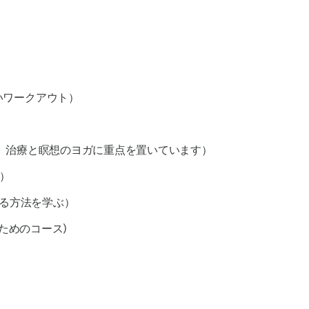
いワークアウト）
、治療と瞑想のヨガに重点を置いています）
）
する方法を学ぶ）
ためのコース)