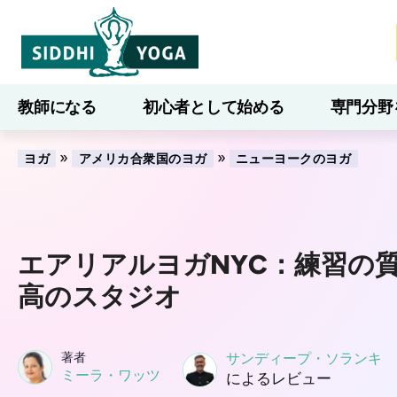
教師になる
初心者として始める
専門分野
ブログ
学ぶ
»
»
ヨガ
アメリカ合衆国のヨガ
ニューヨークのヨガ
エアリアルヨガNYC：練習の
高のスタジオ
著者
サンディープ・ソランキ
ミーラ・ワッツ
によるレビュー