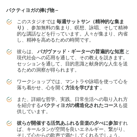
バクティヨガの捧げ物 –
このスタジオでは
毎週サットサン（精神的な集ま
り）
、参加無料の集まり、瞑想、詠唱、そして精神
的な講話などを行っています。人々が集まり、内省
し、精神を高めるための時間です。
彼らは、
バガヴァッド・ギーターの普遍的な知恵
と
現代社会への応用を通して、その教えを説きます。
セッションを通して、目的意識と献身的な人生を送
るための洞察が得られます。
ワークショップでは、マントラや詠唱を使って心を
落ち着かせ、心を開く
方法を学びます
。
また、詳細な哲学、実践、日常生活への取り入れ方
を紹介する
バクティヨガの構造化されたコース
も提
供しています。
彼らが開催する活気あふれる音楽の夕べに参加
すれ
ば、キールタンが空間を良いエネルギー、繋がり、
そして心からの歌声で満たしてくれるでしょう。