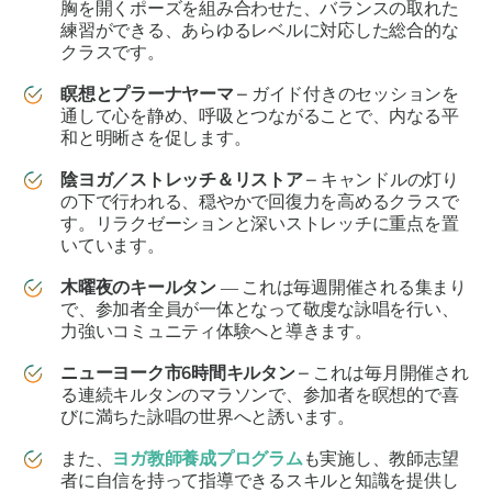
胸を開くポーズを組み合わせた、バランスの取れた
練習ができる、あらゆるレベルに対応した総合的な
クラスです。
瞑想とプラーナヤーマ
– ガイド付きのセッションを
通して心を静め、呼吸とつながることで、内なる平
和と明晰さを促します。
陰ヨガ／ストレッチ＆リストア
– キャンドルの灯り
の下で行われる、穏やかで回復力を高めるクラスで
す。リラクゼーションと深いストレッチに重点を置
いています。
木曜夜のキールタン
― これは毎週開催される集まり
で、参加者全員が一体となって敬虔な詠唱を行い、
力強いコミュニティ体験へと導きます。
ニューヨーク市6時間キルタン
– これは毎月開催され
る連続キルタンのマラソンで、参加者を瞑想的で喜
びに満ちた詠唱の世界へと誘います。
また、
ヨガ教師養成プログラム
も実施し、教師志望
者に自信を持って指導できるスキルと知識を提供し