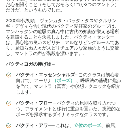
だ心を開くこと（そしておそらく1つか2つのマントラ）
だけだ」というものでした。
2000年代初頭、ヴェンカタ・バッタ・ダスやクルサン
ギ・デヴィを含む現代のバクティ愛好家のグループは、
マンハッタンの喧騒の真ん中に古代の知識が栄える場所
を建設することを決意しました。バクティ・センター
は、居心地の良いスピリチュアルなリビングルームであ
り、見知らぬ人々がスピリチュアルな家族のように交流
し、マントラの声が階段を漂います。.
バクティヨガの捧げ物 –
バクティ・エッセンシャルズ
– このクラスは初心者
向けで、アーサナ
（ポーズ）
、呼吸法の基礎に焦点
を当て、マントラ（真言）や瞑想テクニックを紹介
します。
バクティ・フロー
– バクティの原則を取り入れつ
つ、アライメントと移行に重点を置いた、挑戦的な
ポーズを探求するダイナミックなクラスです。
バクティ・アワー
– これは、
立位のポーズ
、前屈、