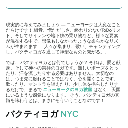
現実的に考えてみましょう ― ニューヨークは大変なこと
だらけです！ 騒音、慌ただしさ、終わりのないToDoリス
ト、そしてサイレンや地下鉄の乗り物など、様々な要素
が混在する中で、想像もしなかったような柔らかなリズ
ムが生まれます ― 人々が集まり、歌い、チャンティング
し、バクティヨガを通して神聖なものと繋がる。.
では、
バクティヨガとは何でしょうか？
それは、愛と献
身、そして神への崇拝のヨガです。難しいポーズをとっ
たり、汗を流したりする必要はありません。大切なの
は、つま先に触れることではなく、心を開くことです。
歌ったり、マントラを唱えたり、少し体を揺らしたりす
るだけで、まるで
ニューヨークのヨガ教室
はなく、天国
にいるような感覚になります。
そう、バクティヨガの真
髄を味わうとは、まさにそういうことなのです！
バクティヨガ
NYC