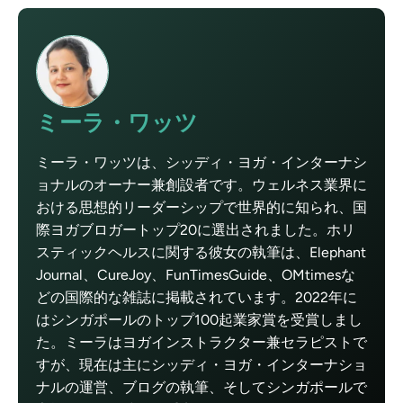
ミーラ・ワッツ
ミーラ・ワッツは、シッディ・ヨガ・インターナシ
ョナルのオーナー兼創設者です。ウェルネス業界に
おける思想的リーダーシップで世界的に知られ、国
際ヨガブロガートップ20に選出されました。ホリ
スティックヘルスに関する彼女の執筆は、Elephant
Journal、CureJoy、FunTimesGuide、OMtimesな
どの国際的な雑誌に掲載されています。2022年に
はシンガポールのトップ100起業家賞を受賞しまし
た。ミーラはヨガインストラクター兼セラピストで
すが、現在は主にシッディ・ヨガ・インターナショ
ナルの運営、ブログの執筆、そしてシンガポールで