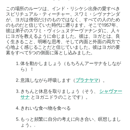
この場所のルーツは、インド・リシケシ出身の愛すべき
スピリチュアル・ティーチャー、スワミ・シヴァナンダ
が、ヨガは僧侶だけのものではなく、すべての人のため
のものだと信じていた時代に遡ります。そこで1957年、
彼は弟子のスワミ・ヴィシュヌデーヴァナンダに、人々
にヨガを教えるように命じました。彼は、ヨガとは、良
く生きること、明晰な思考、そして内面と外面の両方で
心地よく感じることだと信じていました。彼はヨガの要
素をすべて5つの側面に落とし込みました。
体を動かしましょう（もちろんアーサナをしなが
ら）！
意識しながら呼吸します（
プラナヤマ
）。
きちんと休息を取りましょう（そう、
シャヴァー
サナ
とヨガニドラのことです）。
きれいな食べ物を食べる
もっと頻繁に自分の考えに向き合い、瞑想しまし
ょう。.