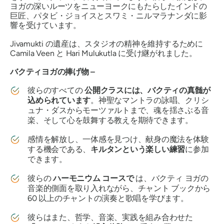
ヨガの深いルーツをニューヨークにもたらしたインドの
巨匠、パタビ・ジョイスとスワミ・ニルマラナンダに影
響を受けています。
Jivamukti の遺産は、スタジオの精神を維持するために
Camila Veen と Hari Mulukutla に受け継がれました。
バクティヨガの捧げ物 –
彼らのすべての
公開クラスには、バクティの真髄が
込められています
。神聖なマントラの詠唱、クリシ
ュナ・ダスからモーツァルトまで、魂を揺さぶる音
楽、そして心を鼓舞する教えを期待できます。
感情を解放し、一体感を見つけ、献身の魔法を体験
する機会である、
キルタンという楽しい練習
に参加
できます。
彼らの
ハーモニウム コースで
は、バクティ ヨガの
音楽的側面を取り入れながら、チャント ブックから
60 以上のチャントの演奏と歌唱を学びます。
彼らはまた、哲学、音楽、実践を組み合わせた