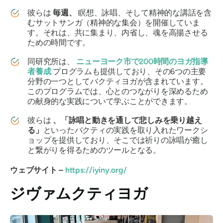
彼らは
毎週、
瞑想、詠唱、そして精神的な講話を含
むサットサンガ（精神的な集会）を開催していま
す。それは、共に集まり、内省し、魂を高揚させる
ための時間です。
同研究所は、
ニューヨーク市で200時間のヨガ指導
者養成
プログラムも提供しており、その6つの主要
分野の一つとしてバクティヨガが含まれています。
このプログラムでは、心とのつながりを深めるため
の献身的な実践について学ぶことができます。
彼らは
、「詠唱と動きを通して悲しみを乗り越え
る」
といったバクティの実践を取り入れたワークシ
ョップを提供しており、そこでは祈りの詠唱が癒し
と繋がりを得るためのツールとなる。
ウェブサイト –
https://iyiny.org/
ジヴァムクティヨガ