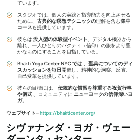
ています。
スタジオでは、個人の実践と指導能力を向上させる
ために、
古典的な瞑想テクニックの
理解を含む
集中
コース
も提供しています。
彼らは
没入型の体験型イベント
、デジタル機器から
離れ、一人ひとりのバクティ（信仰）の旅をより豊
かなものにすることを目指している。
Bhakti
Yoga Center NYC では
、聖典についてのディ
スカッションを毎日
開催し、精神的な洞察、反省、
自己変革を提供しています。
彼らの目標には、
伝統的な慣習を尊重する祝賀行事
や儀式
、コミュニティに
ニューヨークの信仰深いヨ
ガ
。
ウェブサイト
–
https://bhakticenter.org/
シヴァナンダ・ヨガ・ヴェー
ダーンタ・センター