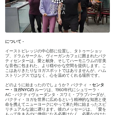
について -
イーストビレッジの中心部に位置し、タトゥーショッ
プ、ドラムサークル、ヴィーガンカフェに囲まれたバク
ティセンターは、愛と献身、そしてハーモニウムの甘美
な音色に包まれた、より穏やかな空間を提供します。こ
こはありきたりなヨガスポットではありませんが、ハム
ストリングスではなく、心を温めてくれる場所です。
どのように始まったのでしょうか？
バクティ
・センタ
ー・ヨガNYCの
ルーツは、1960年代にシュリーラ・
AC・バクティヴェーダンタ・スワミ・プラブパーダが、
バクティ・ヨガを世界に広めるという精神的な知恵と使
命を携えてニューヨークにやって来た時に始まったスピ
リチュアルな波に遡ります。彼のメッセージは、「愛を
もって生きるのに僧侶になる必要はなく、必要なのはた