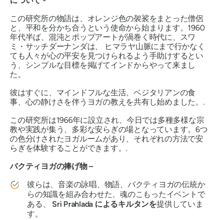
について -
この研究所の物語は、オレンジ色の袈裟をまとった僧侶
と、平和を分かち合うという使命から始まります。1960
年代半ば、混沌とポップアートが渦巻く時代に、スワ
ミ・サッチダーナンダは、
ヒマラヤ山脈にまで行かなく
ても人々が心の平安を見つけられるよう手助けするとい
う、シンプルな目標を掲げてインドからやって来まし
た。
彼はすぐに、マインドフルな生活、ベジタリアンの食
事、心の静けさを伴うヨガの教えを共有し始めました。.
この研究所は1966年に設立され、今日では多種多様な宗
教や実践が集う、多彩な安らぎの場となっています。6つ
の色分けされたヨガルームがあり、それぞれの方法で安
らぎを体験することができます。.
バクティヨガの捧げ物 –
彼らは、音楽の詠唱、物語、バクティヨガの伝統か
らの知識を組み合わせた、魂のこもったイベントで
ある、
Sri Prahlada によるキルタンを
提供していま
す。