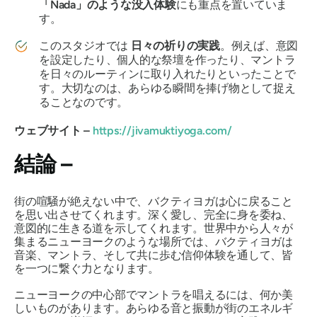
「Nada」のような没入体験
にも重点を置いていま
す。
このスタジオでは
日々の祈りの実践
。例えば、意図
を設定したり、個人的な祭壇を作ったり、マントラ
を日々のルーティンに取り入れたりといったことで
す。大切なのは、あらゆる瞬間を捧げ物として捉え
ることなのです。
ウェブサイト –
https://jivamuktiyoga.com/
結論 –
街の喧騒が絶えない中で、バクティヨガは心に戻ること
を思い出させてくれます。深く愛し、完全に身を委ね、
意図的に生きる道を示してくれます。世界中から人々が
集まるニューヨークのような場所では、バクティヨガは
音楽、マントラ、そして共に歩む信仰体験を通して、皆
を一つに繋ぐ力となります。
ニューヨークの中心部でマントラを唱えるには、何か美
しいものがあります。あらゆる音と振動が街のエネルギ