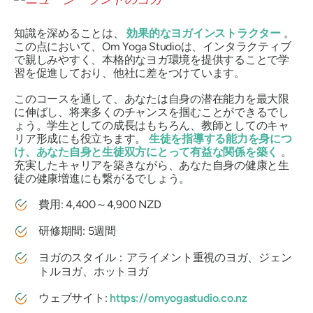
知識を深めることは、
効果的なヨガインストラクター
。
この点において、Om Yoga Studioは、インタラクティブ
で親しみやすく、本格的なヨガ環境を提供することで学
習を促進しており、他社に差をつけています。
このコースを通して、あなたは自身の潜在能力を最大限
に伸ばし、将来多くのチャンスを掴むことができるでし
ょう。学生としての成長はもちろん、教師としてのキャ
リア形成にも役立ちます。
生徒を指導する能力を身につ
け、あなた自身と生徒双方にとって有益な関係を築く
。
充実したキャリアを築きながら、あなた自身の健康と生
徒の健康増進にも繋がるでしょう。
費用: 4,400～4,900 NZD
研修期間: 5週間
ヨガのスタイル：アライメント重視のヨガ、ジェン
トルヨガ、ホットヨガ
ウェブサイト:
https://omyogastudio.co.nz