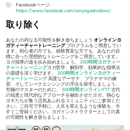
Facebookページ:
https://www.facebook.com/omyogastudionz/
取り除く
あなたの内なる可能性を解き放ちましょう
オンラインヨ
ガティーチャートレーニング
プログラムをご用意してい
ます。初心者の方でも、経験豊富な方でも、あなたの目
標に合った理想的なトレーニングをご用意しています。
ヨガ指導の道を歩み始めましょう。
200時間ヨガティー
チャートレーニング
ヨガ哲学、解剖学、効果的な指導法
の基礎を深く学びます。
300時間オンラインヨガティー
チャートレーニング
高度なアーサナ、プラナヤマの練
習、そしてシークエンシングの手法を探求しましょう。
究極のマスターのために、
500時間オンラインYTT
古代
の知恵と現代的なアプローチを融合させたヨガ。熱心な
ヨギたちが集う活気あふれるコミュニティにご参加くだ
さい。ご自宅で手軽に、人生を変えるような体験を。今
すぐご登録ください。ヨガインストラクターとしての真
の可能性を解き放ちましょう。.