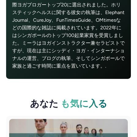
際ヨガブロガートップ20に選出されました。ホリ
スティックヘルスに関する彼女の執筆は、Elephant
Journal、CureJoy、FunTimesGuide、OMtimesな
どの国際的な雑誌に掲載されています。2022年に
はシンガポールのトップ100起業家賞を受賞しまし
た。ミーラはヨガインストラクター兼セラピストで
すが、現在は主にシッディ・ヨガ・インターナショ
ナルの運営、ブログの執筆、そしてシンガポールで
家族と過ごす時間に重点を置いています。.
あなた
も気に入る