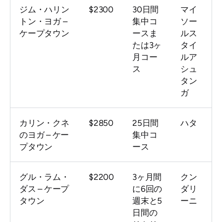
ジム・ハリン
$2300
30日間
マイ
トン・ヨガ –
集中コ
ソー
ケープタウン
ースま
ルス
たは3ヶ
タイ
月コー
ルア
ス
シュ
タン
ガ
カリン・クネ
$2850
25日間
ハタ
のヨガ – ケー
集中コ
プタウン
ース
グル・ラム・
$2200
3ヶ月間
クン
ダス – ケープ
に6回の
ダリ
タウン
週末と5
ーニ
日間の