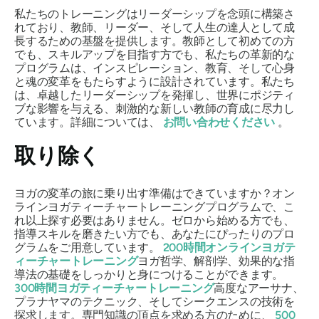
私たちのトレーニングはリーダーシップを念頭に構築さ
れており、教師、リーダー、そして人生の達人として成
長するための基盤を提供します。教師として初めての方
でも、スキルアップを目指す方でも、私たちの革新的な
プログラムは、インスピレーション、教育、そして心身
と魂の変革をもたらすように設計されています。私たち
は、卓越したリーダーシップを発揮し、世界にポジティ
ブな影響を与える、刺激的な新しい教師の育成に尽力し
ています。詳細については、
お問い合わせください
。
取り除く
ヨガの変革の旅に乗り出す準備はできていますか？オン
ラインヨガティーチャートレーニングプログラムで、こ
れ以上探す必要はありません。ゼロから始める方でも、
指導スキルを磨きたい方でも、あなたにぴったりのプロ
グラムをご用意しています。
200時間オンラインヨガテ
ィーチャートレーニング
ヨガ哲学、解剖学、効果的な指
導法の基礎をしっかりと身につけることができます。
300時間ヨガティーチャートレーニング
高度なアーサナ、
プラナヤマのテクニック、そしてシークエンスの技術を
探求します。専門知識の頂点を求める方のために、
500