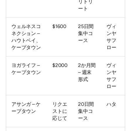
リトリ
ート
ウェルネスコ
$1600
25日間
ヴィ
ネクション –
集中コ
ンヤ
ハウトベイ、
ース
サフ
ケープタウン
ロー
ヨガライフ –
$2000
2か月間
ヴィ
ケープタウン
– 週末
ンヤ
形式
サフ
ロー
アサンガ – ケ
リクエ
20日間
ハタ
ープタウン
ストに
集中コ
応じて
ース