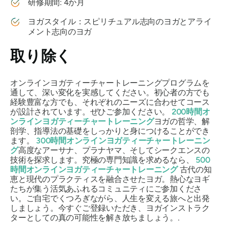
研修期間: 4か月
ヨガスタイル：スピリチュアル志向のヨガとアライ
メント志向のヨガ
取り除く
オンラインヨガティーチャートレーニングプログラムを
通して、深い変化を実感してください。初心者の方でも
経験豊富な方でも、それぞれのニーズに合わせてコース
が設計されています。ぜひご参加ください。
200時間オ
ンラインヨガティーチャートレーニング
ヨガの哲学、解
剖学、指導法の基礎をしっかりと身につけることができ
ます。
300時間オンラインヨガティーチャートレーニン
グ
高度なアーサナ、プラナヤマ、そしてシークエンスの
技術を探求します。究極の専門知識を求めるなら、
500
時間オンラインヨガティーチャートレーニング
古代の知
恵と現代のプラクティスを融合させたヨガ。熱心なヨギ
たちが集う活気あふれるコミュニティにご参加くださ
い。ご自宅でくつろぎながら、人生を変える旅へと出発
しましょう。今すぐご登録いただき、ヨガインストラク
ターとしての真の可能性を解き放ちましょう。.