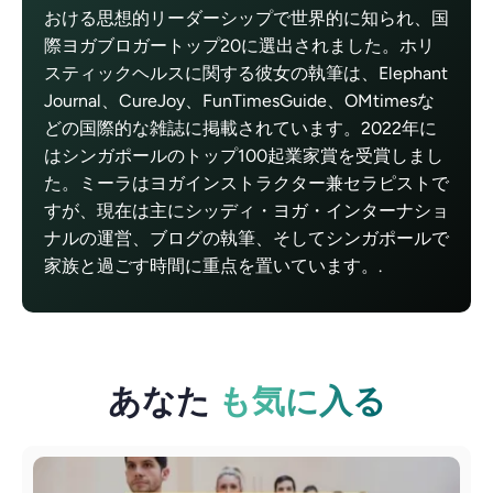
おける思想的リーダーシップで世界的に知られ、国
際ヨガブロガートップ20に選出されました。ホリ
スティックヘルスに関する彼女の執筆は、Elephant
Journal、CureJoy、FunTimesGuide、OMtimesな
どの国際的な雑誌に掲載されています。2022年に
はシンガポールのトップ100起業家賞を受賞しまし
た。ミーラはヨガインストラクター兼セラピストで
すが、現在は主にシッディ・ヨガ・インターナショ
ナルの運営、ブログの執筆、そしてシンガポールで
家族と過ごす時間に重点を置いています。.
あなた
も気に入る