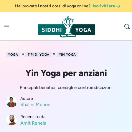
Hai provato i nostri corsi di yoga online?
Iscriviti ora
»
»
YOGA
TIPI DI YOGA
YIN YOGA
Yin Yoga per anziani
Principali benefici, consigli e controindicazioni
Autore
Shalini Menon
Recensito da
Amit Rehela