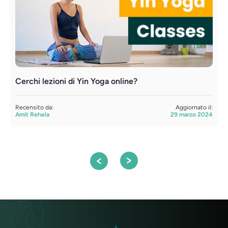
Cerchi lezioni di Yin Yoga online?
I
Recensito da:
Aggiornato il:
R
Amit Rehela
29 marzo 2024
A