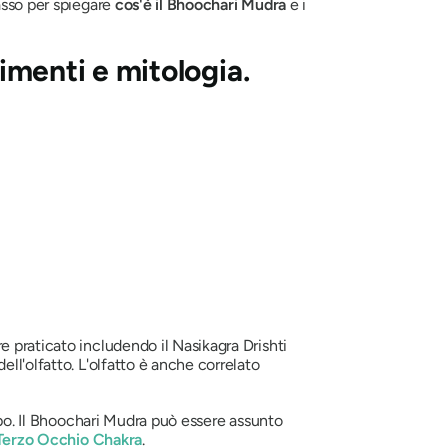
asso per spiegare
cos'è il
Bhoochari Mudra
e i
rimenti e mitologia.
e praticato includendo il
Nasikagra Drishti
ll'olfatto. L'olfatto è anche correlato
o. Il
Bhoochari Mudra
può essere assunto
Terzo Occhio
Chakra
.