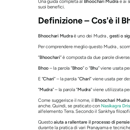
Una guida completa al
Bhoochari Mudra
e ai 
suoi benefici.
Definizione – Cos'è
il 
Bhoochari Mudra
è uno dei
Mudra
,
gesti o sigi
Per comprendere meglio questo
Mudra
, scom
“
Bhoochari
” è composta da due parole diverse
Bhoo
– la parola “
Bhoo
” o “
Bhu
” viene usata pe
E “
Chari
” – la parola “
Chari
”
viene usata per de
“
Mudra
”
– la parola “
Mudra
” viene utilizzata p
Come suggerisce il nome, il
Bhoochari Mudra
anche. Quindi, se praticato con
Nasikagra Dris
all'elemento Terra. Secondo il
Sankhya
filosofi
Questo
aiuta a
rallentare il processo di pensie
durante la pratica di vari
Pranayama
e tecniche