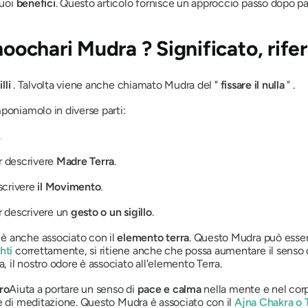
suoi
benefici
. Questo articolo fornisce un approccio passo dopo p
Bhoochari Mudra
? Significato, rife
lli
. Talvolta viene anche chiamato
Mudra
del "
fissare il nulla
" .
poniamolo in diverse parti:
.
r descrivere
Madre Terra
.
scrivere
il Movimento
.
er descrivere un
gesto o un sigillo
.
è anche associato con il
elemento terra
. Questo
Mudra
può esser
hti
correttamente, si ritiene anche che possa aumentare il senso de
a, il nostro odore è associato all'elemento Terra.
ro
Aiuta a portare un senso di
pace e calma
nella mente e nel corp
 di meditazione. Questo
Mudra
è associato con il
Ajna Chakra
o