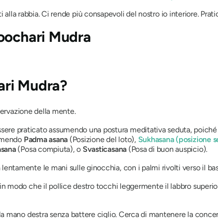
i alla rabbia. Ci rende più consapevoli del nostro io interiore. Prati
oochari Mudra
ari Mudra?
sservazione della mente.
sere praticato assumendo una postura meditativa seduta, poich
umendo
Padma asana
(Posizione del loto),
Sukhasana
(posizione s
asana
(Posa compiuta), o
Svasticasana
(Posa di buon auspicio).
entamente le mani sulle ginocchia, con i palmi rivolti verso il ba
 in modo che il pollice destro tocchi leggermente il labbro superio
ella mano destra senza battere ciglio. Cerca di mantenere la conce