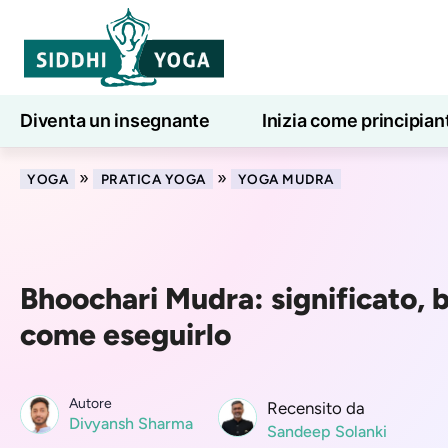
Diventa un insegnante
Inizia come principian
Lezioni di yoga online
7 giorni di benessere
»
»
YOGA
PRATICA YOGA
YOGA MUDRA
Bhoochari Mudra: significato, b
come eseguirlo
Autore
Recensito da
Divyansh Sharma
Sandeep Solanki