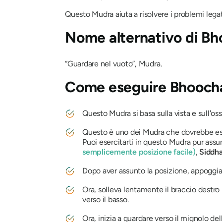
Questo
Mudra
aiuta a risolvere i problemi legat
Nome alternativo di
Bh
“Guardare nel vuoto”,
Mudra
.
Come eseguire
Bhooch
Questo
Mudra
si basa sulla vista e sull'o
Questo è uno dei
Mudra
che dovrebbe es
Puoi esercitarti in questo
Mudra
pur ass
semplicemente posizione facile)
,
Siddh
Dopo aver assunto la posizione, appoggia l
Ora, solleva lentamente il braccio destro
verso il basso.
Ora, inizia a guardare verso il mignolo d