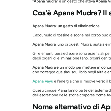
“
Apana
mudra
” è un gesto che attiva
Apana
V
Cos'è
Apana Mudra
? Il
Apana
Mudra
: un gesto di eliminazione
L'accumulo di tossine e scorie nel corpo può c
Apana
Mudra
, uno di questi
Mudra
, aiuta a el
Gli elementi terra ed etere sono essenziali per
degli organi di eliminazione (ano, organi genita
Apana
Mudra
è un modo per mettere in contatto
che corregge qualsiasi squilibrio negli altri ele
Apana
Vayu
è l'energia che si muove verso il b
Questi cinque
Prana
fanno parte del sistema de
dell'escrezione delle scorie corporee come feci
Nome alternativo di
Ap