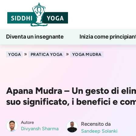
Diventa un insegnante
Inizia come principian
Lezioni di yoga online
7 giorni di benessere
»
»
YOGA
PRATICA YOGA
YOGA MUDRA
Apana Mudra – Un gesto di elim
suo significato, i benefici e co
Autore
Recensito da
Divyansh Sharma
Sandeep Solanki