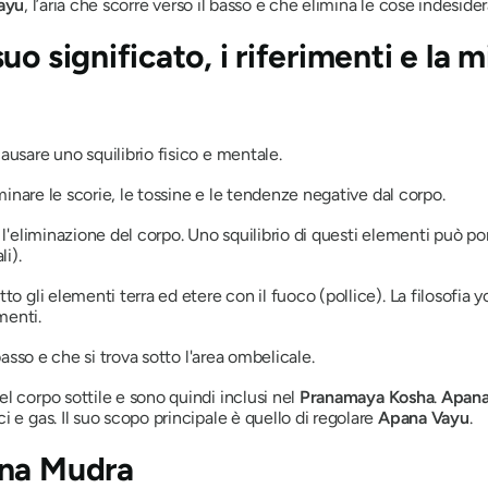
ayu
, l’aria che scorre verso il basso e che elimina le cose indesidera
 suo significato, i riferimenti e la 
ausare uno squilibrio fisico e mentale.
iminare le scorie, le tossine e le tendenze negative dal corpo.
 l'eliminazione del corpo. Uno squilibrio di questi elementi può por
li).
 gli elementi terra ed etere con il fuoco (pollice). La filosofia y
menti.
asso e che si trova sotto l'area ombelicale.
l corpo sottile e sono quindi inclusi nel
Pranamaya
Kosha
.
Apan
 e gas. Il suo scopo principale è quello di regolare
Apana
Vayu
.
na
Mudra