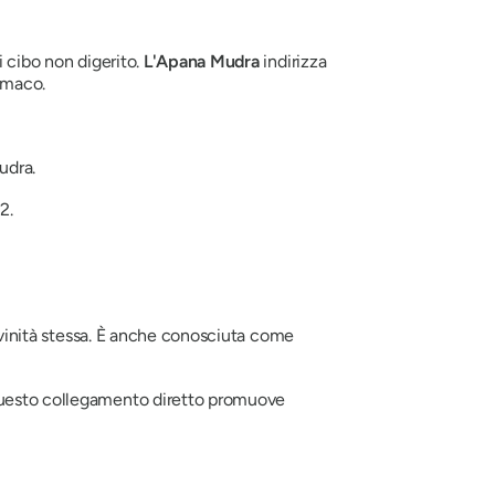
i cibo non digerito.
L'Apana
Mudra
indirizza
tomaco.
udra
.
2.
 divinità stessa. È anche conosciuta come
uesto collegamento diretto promuove