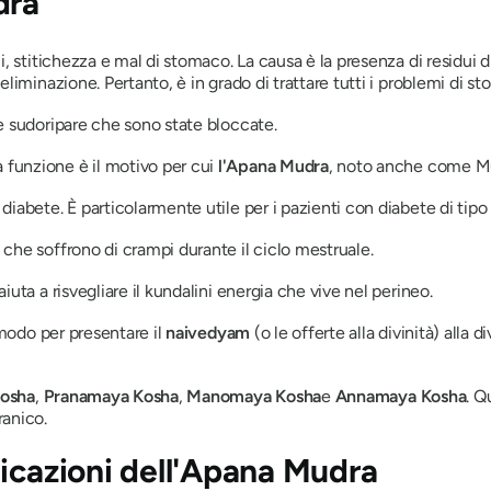
dra
i, stitichezza e mal di stomaco. La causa è la presenza di residui d
l'eliminazione. Pertanto, è in grado di trattare tutti i problemi di s
le sudoripare che sono state bloccate.
 funzione è il motivo per cui
l'Apana
Mudra
, noto anche come
M
 diabete. È particolarmente utile per i pazienti con diabete di tipo 
che soffrono di crampi durante il ciclo mestruale.
aiuta a risvegliare il
kundalini
energia che vive nel perineo.
n modo per presentare il
naivedyam
(o le offerte alla divinità) alla
Kosha
,
Pranamaya
Kosha
,
Manomaya
Kosha
e
Annamaya
Kosha
. Q
ranico.
icazioni
dell'Apana Mudra