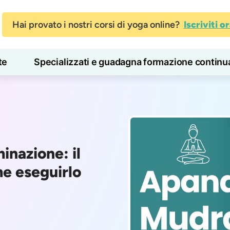
Hai provato i nostri corsi di yoga online?
Iscriviti o
te
Specializzati e guadagna formazione continu
Blog
Imparare
inazione: il
me eseguirlo