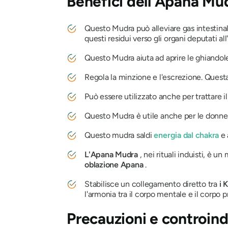
Benefici
dell'Apana Mu
Questo
Mudra
può alleviare gas intestinal
questi residui verso gli organi deputati al
Questo
Mudra
aiuta ad aprire le ghiando
Regola la minzione e l'escrezione. Questa
Può essere utilizzato anche per trattare il
Questo
Mudra
è utile anche per le donne 
Questo
mudra
saldi
energia dal
chakra
e 
L'Apana
Mudra
, nei rituali induisti, è u
oblazione
Apana
.
Stabilisce un collegamento diretto tra
i 
l'armonia tra il corpo mentale e il corpo p
Precauzioni e controind