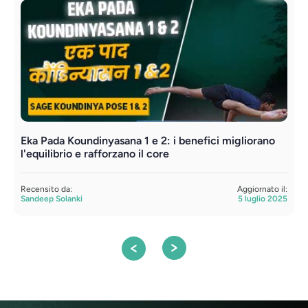
Eka Pada Koundinyasana 1 e 2: i benefici migliorano
E
l'equilibrio e rafforzano il core
a
Recensito da:
Aggiornato il:
R
Sandeep Solanki
5 luglio 2025
S