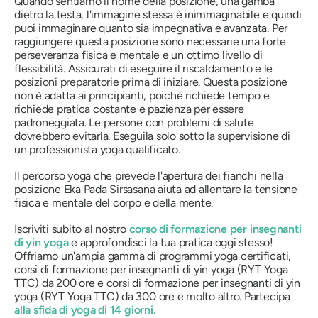
Quando sentiamo il nome della posizione, una gamba
dietro la testa, l'immagine stessa è inimmaginabile e quindi
puoi immaginare quanto sia impegnativa e avanzata. Per
raggiungere questa posizione sono necessarie una forte
perseveranza fisica e mentale e un ottimo livello di
flessibilità. Assicurati di eseguire il riscaldamento e le
posizioni preparatorie prima di iniziare. Questa posizione
non è adatta ai principianti, poiché richiede tempo e
richiede pratica costante e pazienza per essere
padroneggiata. Le persone con problemi di salute
dovrebbero evitarla. Eseguila solo sotto la supervisione di
un professionista yoga qualificato.
Il percorso yoga che prevede l'apertura dei fianchi nella
posizione
Eka Pada Sirsasana
aiuta ad allentare la tensione
fisica e mentale del corpo e della mente.
Iscriviti subito al nostro
corso di formazione per insegnanti
di yin yoga
e approfondisci la tua pratica oggi stesso!
Offriamo un'ampia gamma di programmi yoga certificati,
corsi di formazione per insegnanti di yin yoga (RYT Yoga
TTC) da 200 ore e corsi di formazione per insegnanti di yin
yoga (RYT Yoga TTC) da 300 ore e molto altro. Partecipa
alla sfida di yoga di 14 giorni.