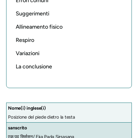
Errori comuni
Suggerimenti
Allineamento fisico
Respiro
Variazioni
La conclusione
Nome(i) inglese(i)
Posizione del piede dietro la testa
sanscrito
एक पद सिर्ससन/
Eka Pada Sirsasana