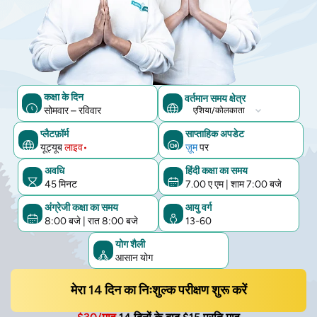
कक्षा के दिन
वर्तमान समय क्षेत्र
सोमवार – रविवार
वर्तमान
समय
प्लैटफ़ॉर्म
साप्ताहिक अपडेट
यूट्यूब
लाइव•
ज़ूम
पर
क्षेत्र
अवधि
हिंदी कक्षा का समय
45 मिनट
7.00 ए एम
|
शाम 7:00 बजे
अंग्रेजी कक्षा का समय
आयु वर्ग
8:00 बजे
|
रात 8:00 बजे
13-60
योग शैली
आसान योग
मेरा 14 दिन का निःशुल्क परीक्षण शुरू करें