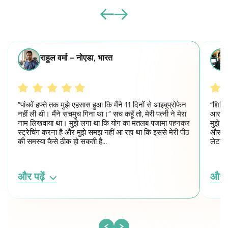
राहुल वर्मा – नोएडा, भारत
“पांचवें हफ्ते तक मुझे एहसास हुआ कि मैंने 11 दिनों से आइबुप्रोफेन
“शिक्
नहीं ली थी। मैंने सचमुच गिना था।” सच कहूँ तो, मेरी पत्नी ने मेरा
आराम क
नाम लिखवाया था। मुझे लगा था कि योग का मतलब पजामा पहनकर
मुझे क
स्ट्रेचिंग करना है और मुझे समझ नहीं आ रहा था कि इससे मेरी पीठ
औसतन 4
की समस्या कैसे ठीक हो सकती है…
लेटा र
और पढ़ें
और प