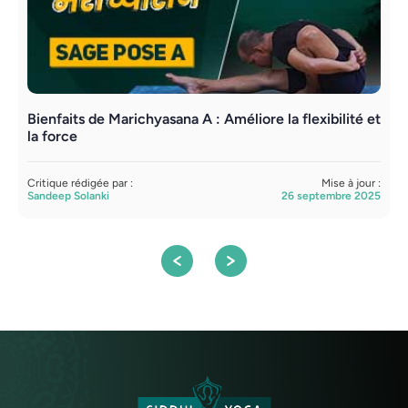
Bienfaits de Marichyasana A : Améliore la flexibilité et
M
la force
t
Critique rédigée par :
Mise à jour :
C
Sandeep Solanki
26 septembre 2025
S