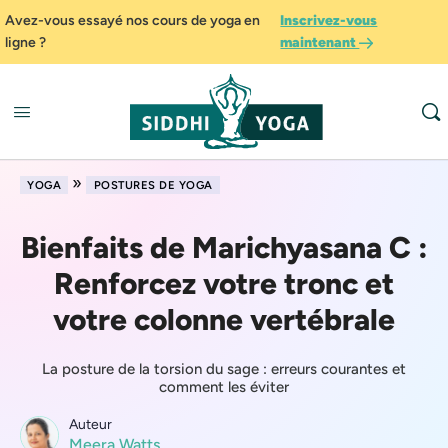
Avez-vous essayé nos cours de yoga en
Inscrivez-vous
ligne ?
maintenant
»
YOGA
POSTURES DE YOGA
Bienfaits de Marichyasana C :
Renforcez votre tronc et
votre colonne vertébrale
La posture de la torsion du sage : erreurs courantes et
comment les éviter
Auteur
Meera Watts