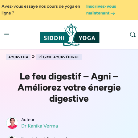
Avez-vous essayé nos cours de yoga en
Inscrivez-vous
ligne ?
maintenant
»
AYURVEDA
RÉGIME AYURVÉDIQUE
Le feu digestif – Agni –
Améliorez votre énergie
digestive
Auteur
Dr Kanika Verma