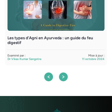
Les types d'Agni en Ayurveda : un guide du feu
L
digestif
d
Examiné par :
Mise à jour :
E
Dr Vikas Kumar Sangotra
11 octobre 2024
D