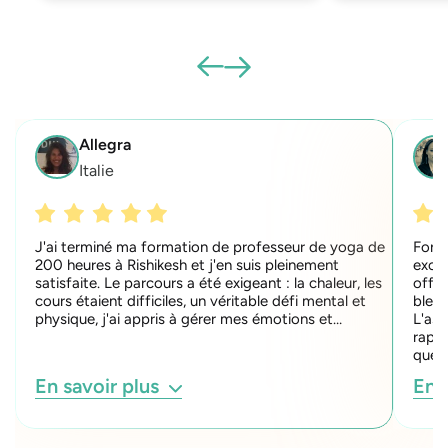
Allegra
Italie
J'ai terminé ma formation de professeur de yoga de
Forma
200 heures à Rishikesh et j'en suis pleinement
excep
satisfaite. Le parcours a été exigeant : la chaleur, les
offre
cours étaient difficiles, un véritable défi mental et
bless
physique, j'ai appris à gérer mes émotions et…
L'ass
rapid
quest
En savoir plus
En 