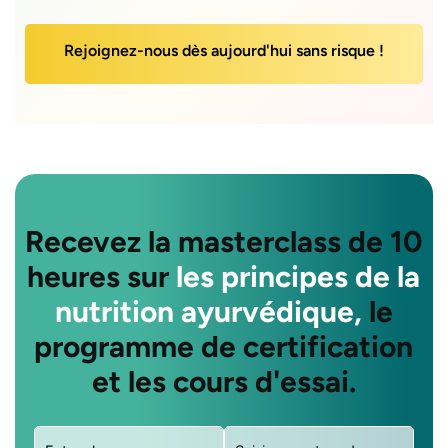
Rejoignez-nous dès aujourd'hui sans risque !
Recevez la masterclass de 10
heures sur
les principes de la
nutrition ayurvédique,
le
programme de certification
et les cours d'essai.
Nom
Courriel
(obligatoire)
(obligatoire)