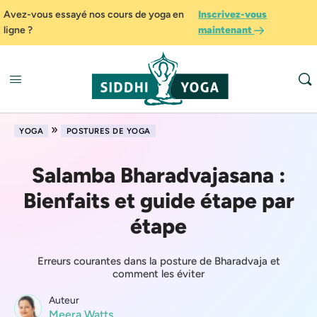
Avez-vous essayé nos cours de yoga en
Inscrivez-vous
ligne ?
maintenant
»
YOGA
POSTURES DE YOGA
Salamba Bharadvajasana :
Bienfaits et guide étape par
étape
Erreurs courantes dans la posture de Bharadvaja et
comment les éviter
Auteur
Meera Watts