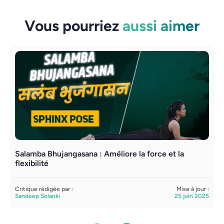
Vous pourriez
aussi aimer
Salamba Bhujangasana : Améliore la force et la
B
flexibilité
m
Critique rédigée par :
Mise à jour :
C
Sandeep Solanki
25 juin 2025
S