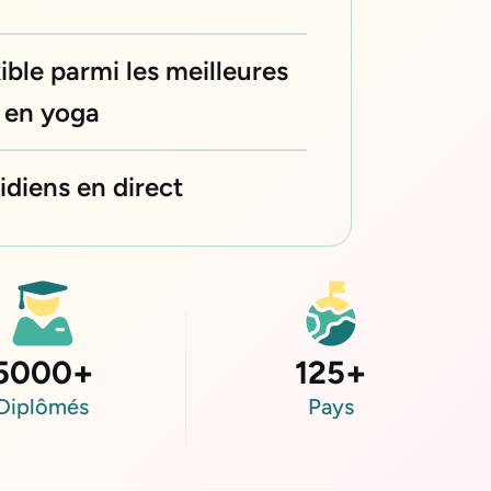
xible parmi les meilleures
 en yoga
diens en direct
5000
+
125
+
Diplômés
Pays