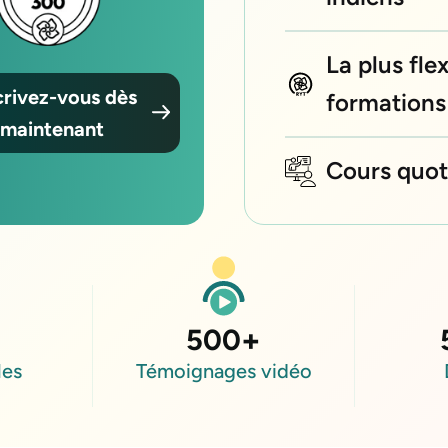
La plus fle
crivez-vous dès
formations
maintenant
Cours quoti
500
+
les
Témoignages vidéo