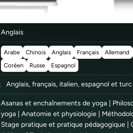
Anglais
Arabe
Chinois
Anglais
Français
Allemand
Coréen
Russe
Espagnol
:
Anglais, français, italien, espagnol et turc
Asanas et enchaînements de yoga | Philoso
yoga | Anatomie et physiologie | Méthodol
Stage pratique et pratique pédagogique | 