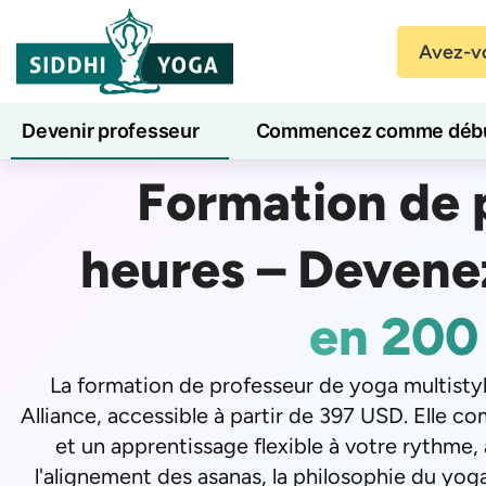
Avez-vo
Devenir professeur
Commencez comme débu
Formation de 
Cours de yoga en ligne
7 jours de bien-être
heures – Devenez
en 200
La formation de professeur de yoga multisty
Alliance, accessible à partir de 397 USD. Elle 
et un apprentissage flexible à votre rythme
l'alignement des asanas, la philosophie du yog