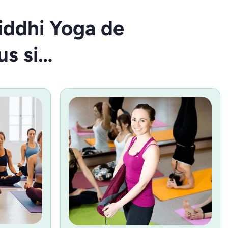
iddhi Yoga de
us si…