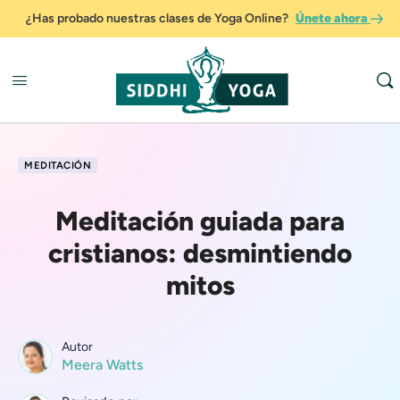
¿Has probado nuestras clases de Yoga Online?
Únete ahora
MEDITACIÓN
Meditación guiada para
cristianos: desmintiendo
mitos
Autor
Meera Watts