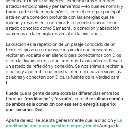
serenidad. Durante la práctica, experimentas diferentes
estados emocionales y pensamientos —lo cual es normal y
forma parte de la meditación—, pero el enfoque principal
está en una conexión profunda con las energías que te
rodean y residen en tu interior. Esto puede conducir a un
estado conocido como
Samadhi
, o conexión y absorción
supremas en la energía universal de la existencia.
La oración es la repetición de un pasaje conocido de un
texto religioso o un mensaje inspirador que deseamos
recitar en voz alta o en silencio para conectarnos con Dios
o con la divinidad en la que creemos. La oración nos lleva a
un estado de reflexión y conexión. Se nos anima a recitar la
oración y a permitir que nuestra mente y corazón sigan las
palabras y conecten con Dios, la fuente de la Verdad para
ti.
Puede que la gente debata sobre las diferencias entre los
términos "
meditación"
y "
oración
", pero el
resultado común
de ambos es la conexión con ese ser o energía superior
que llamamos Dios
.
Aparte de eso, se acepta generalmente que la oración y
La
meditación trae paz a nuestro cuerpo y mente
Aunque la