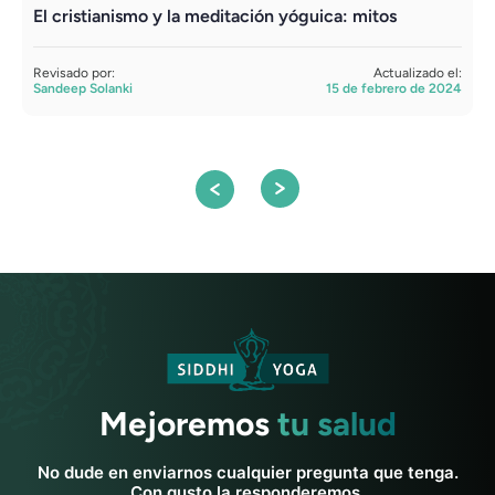
El cristianismo y la meditación yóguica: mitos
M
d
Revisado por:
Actualizado el:
Sandeep Solanki
15 de febrero de 2024
R
S
Mejoremos
tu salud
No dude en enviarnos cualquier pregunta que tenga.
Con gusto la responderemos.