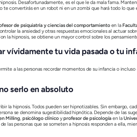
 hipnosis. Desafortunadamente, es el que le da mala fama. Mantend
No te convertirás en un robot ni en un zombi que hará todo lo que 
ofesor de psiquiatría y ciencias del comportamiento
en la
Facult
controlar la ansiedad y otras respuestas emocionales al actuar sob
Con la hipnosis, se obtiene un mayor control sobre los pensamient
ar vívidamente tu vida pasada o tu inf
ermite a las personas recordar momentos de su infancia o incluso
no serlo en absoluto
ribir la hipnosis. Todos pueden ser hipnotizables. Sin embargo, cad
ersona se denomina sugestibilidad hipnótica. Depende de las suge
en Milling
,
psicólogo clínico
y
profesor de psicología
en la
Unive
% de las personas que se someten a hipnosis responden a ella, mie