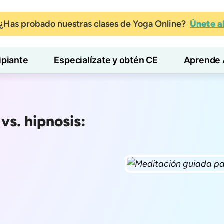
¿Has probado nuestras clases de Yoga Online?
Únete 
ipiante
Especialízate y obtén CE
Aprende 
vs. hipnosis: