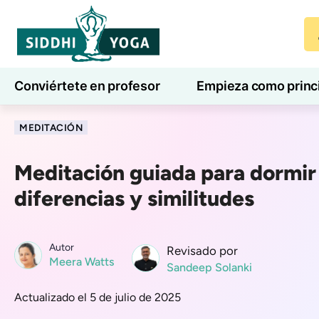
Conviértete en profesor
Empieza como princ
7 días de bienestar
Blog
Aprender
MEDITACIÓN
Meditación guiada para dormir 
diferencias y similitudes
Autor
Revisado por
Meera Watts
Sandeep Solanki
Actualizado el 5 de julio de 2025