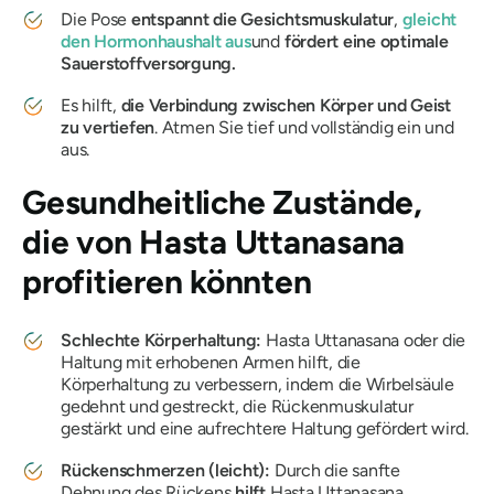
Die Pose
entspannt die Gesichtsmuskulatur
,
gleicht
den Hormonhaushalt aus
und
fördert eine optimale
Sauerstoffversorgung.
Es hilft,
die Verbindung zwischen Körper und Geist
zu vertiefen
. Atmen Sie tief und vollständig ein und
aus.
Gesundheitliche Zustände,
die von
Hasta Uttanasana
profitieren könnten
Schlechte Körperhaltung:
Hasta Uttanasana
oder die
Haltung mit erhobenen Armen hilft, die
Körperhaltung zu verbessern, indem die Wirbelsäule
gedehnt und gestreckt, die Rückenmuskulatur
gestärkt und eine aufrechtere Haltung gefördert wird.
Rückenschmerzen (leicht):
Durch die sanfte
Dehnung des Rückens
hilft
Hasta Uttanasana
,