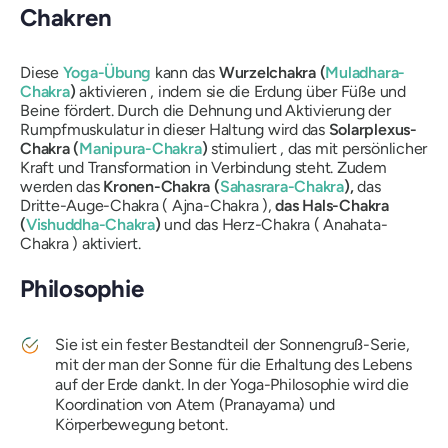
Chakren
Diese
Yoga-Übung
kann das
Wurzelchakra (
Muladhara-
Chakra
)
aktivieren , indem sie die Erdung über Füße und
Beine fördert. Durch die Dehnung und Aktivierung der
Rumpfmuskulatur in dieser Haltung wird das
Solarplexus-
Chakra (
Manipura-Chakra
)
stimuliert , das mit persönlicher
Kraft und Transformation in Verbindung steht. Zudem
werden das
Kronen-Chakra (
Sahasrara-Chakra
),
das
Dritte-Auge-Chakra (
Ajna-Chakra
),
das Hals-Chakra
(
Vishuddha-Chakra
)
und das Herz-Chakra (
Anahata-
Chakra
) aktiviert.
Philosophie
Sie ist ein fester Bestandteil der Sonnengruß-Serie,
mit der man der Sonne für die Erhaltung des Lebens
auf der Erde dankt. In der Yoga-Philosophie wird die
Koordination von Atem (Pranayama) und
Körperbewegung betont.