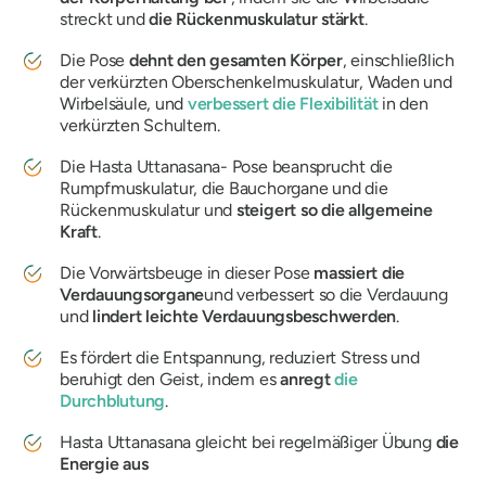
streckt und
die Rückenmuskulatur stärkt
.
Die Pose
dehnt den gesamten Körper
, einschließlich
der verkürzten Oberschenkelmuskulatur, Waden und
Wirbelsäule, und
verbessert die Flexibilität
in den
verkürzten Schultern.
Die Hasta Uttanasana-
Pose beansprucht die
Rumpfmuskulatur, die Bauchorgane und die
Rückenmuskulatur und
steigert so die allgemeine
Kraft
.
Die Vorwärtsbeuge in dieser Pose
massiert die
Verdauungsorgane
und verbessert so die Verdauung
und
lindert leichte Verdauungsbeschwerden
.
Es fördert die Entspannung, reduziert Stress und
beruhigt den Geist, indem es
anregt
die
Durchblutung
.
Hasta Uttanasana
gleicht bei regelmäßiger Übung
die
Energie aus