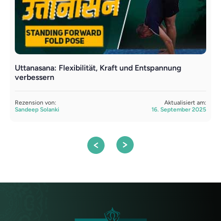
Uttanasana: Flexibilität, Kraft und Entspannung
E
verbessern
V
Rezension von:
Aktualisiert am:
R
Sandeep Solanki
16. September 2025
S