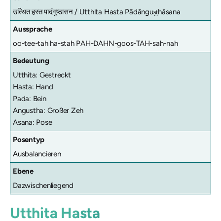
उत्थित हस्त पादंगुष्ठासन /
Utthita Hasta Pādānguṣṭhāsana
Aussprache
oo-tee-tah ha-stah PAH-DAHN-goos-TAH-sah-nah
Bedeutung
Utthita: Gestreckt
Hasta: Hand
Pada: Bein
Angustha: Großer Zeh
Asana: Pose
Posentyp
Ausbalancieren
Ebene
Dazwischenliegend
Utthita Hasta