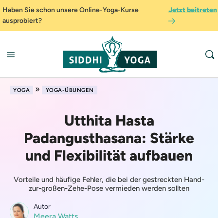
Haben Sie schon unsere Online-Yoga-Kurse
Jetzt beitreten
ausprobiert?
»
YOGA
YOGA-ÜBUNGEN
Utthita Hasta
Padangusthasana: Stärke
und Flexibilität aufbauen
Vorteile und häufige Fehler, die bei der gestreckten Hand-
zur-großen-Zehe-Pose vermieden werden sollten
Autor
Meera Watts