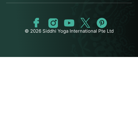
© 2026 Siddhi Yoga International Pte Ltd