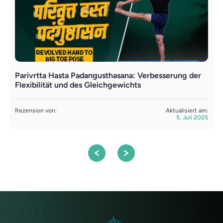
Parivrtta Hasta Padangusthasana: Verbesserung der
M
Flexibilität und des Gleichgewichts
F
Rezension von:
Aktualisiert am:
R
5. Juli 2025
S