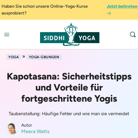
Haben Sie schon unsere Online-Yoga-Kurse
Jetzt beitreten
ausprobiert?
»
YOGA
YOGA-ÜBUNGEN
Kapotasana: Sicherheitstipps
und Vorteile für
fortgeschrittene Yogis
Taubenstellung: Häufige Fehler und wie man sie vermeidet
Autor
Meera Watts