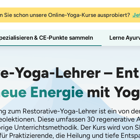
 Sie schon unsere Online-Yoga-Kurse ausprobiert?
Je
pezialisieren & CE-Punkte sammeln
Lerne Ayur
ve-Yoga-Lehrer – En
eue Energie
mit Yog
 zum Restorative-Yoga-Lehrer ist ein von der Yo
eolektionen. Diese umfassen 30 regenerative A
ge Unterrichtsmethodik. Der Kurs wird von Sh
ür Praktizierende, die Heilung und tiefe Ents