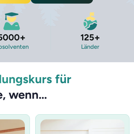
5000
+
125
+
bsolventen
Länder
dungskurs für
ie, wenn…