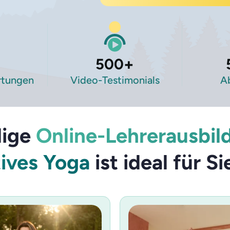
500
+
rtungen
Video-Testimonials
A
dige
Online-Lehrerausbil
ives Yoga
ist ideal für S